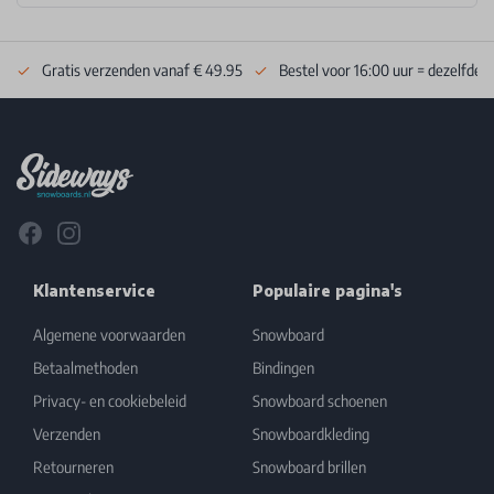
Gratis verzenden vanaf € 49.95
Bestel voor 16:00 uur = dezelfde 
Footer
Facebook
Instagram
Klantenservice
Populaire pagina's
Algemene voorwaarden
Snowboard
Betaalmethoden
Bindingen
Privacy- en cookiebeleid
Snowboard schoenen
Verzenden
Snowboardkleding
Retourneren
Snowboard brillen