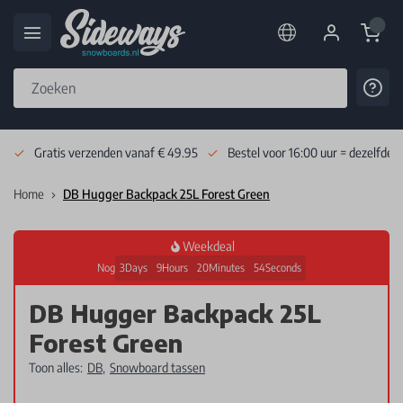
Cart
Cont
Skip to Content
Gratis verzenden vanaf € 49.95
Bestel voor 16:00 uur = dezelfde 
Home
DB Hugger Backpack 25L Forest Green
Weekdeal
Nog
3
Days
9
Hours
20
Minutes
54
Seconds
DB Hugger Backpack 25L
Forest Green
Toon alles:
DB
,
Snowboard tassen