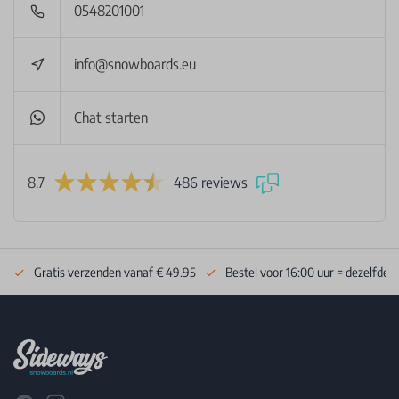
0548201001
info@snowboards.eu
Chat starten
8.7
486 reviews
Gratis verzenden vanaf € 49.95
Bestel voor 16:00 uur = dezelfde 
Footer