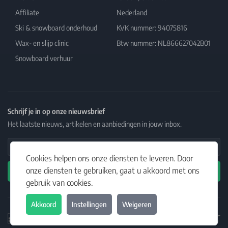
Affiliate
Nederland
Ski & snowboard onderhoud
KVK nummer: 94075816
Wax- en slijp clinic
Btw nummer: NL866627042B01
Snowboard verhuur
Schrijf je in op onze nieuwsbrief
Het laatste nieuws, artikelen en aanbiedingen in jouw inbox.
Email Address
Cookies helpen ons onze diensten te leveren. Door
onze diensten te gebruiken, gaat u akkoord met ons
Abonneren
gebruik van cookies.
Akkoord
Instellingen
Weigeren