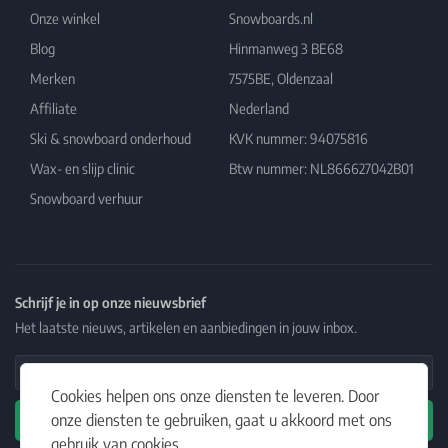
Onze winkel
Snowboards.nl
Blog
Hinmanweg 3 BE68
Merken
7575BE, Oldenzaal
Affiliate
Nederland
Ski & snowboard onderhoud
KVK nummer: 94075816
Wax- en slijp clinic
Btw nummer: NL866627042B01
Snowboard verhuur
Schrijf je in op onze nieuwsbrief
Het laatste nieuws, artikelen en aanbiedingen in jouw inbox.
Email Address
Cookies helpen ons onze diensten te leveren. Door
onze diensten te gebruiken, gaat u akkoord met ons
Abonneren
gebruik van cookies.