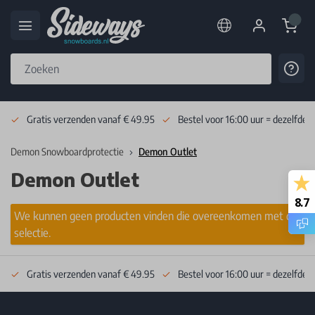
Cart
Cont
Skip to Content
Gratis verzenden vanaf € 49.95
Bestel voor 16:00 uur = dezelfde 
Demon Snowboardprotectie
Demon Outlet
Demon Outlet
8.7
We kunnen geen producten vinden die overeenkomen met de
selectie.
Gratis verzenden vanaf € 49.95
Bestel voor 16:00 uur = dezelfde 
Footer