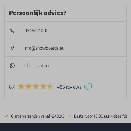
Persoonlijk advies?
0548201001
info@snowboards.eu
Chat starten
8.7
486 reviews
Gratis verzenden vanaf € 49.95
Bestel voor 16:00 uur = dezelfde 
Footer