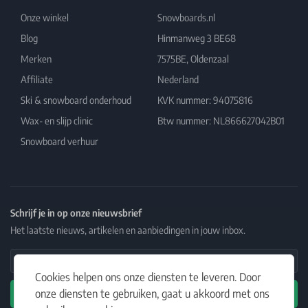
Onze winkel
Snowboards.nl
Blog
Hinmanweg 3 BE68
Merken
7575BE, Oldenzaal
Affiliate
Nederland
Ski & snowboard onderhoud
KVK nummer: 94075816
Wax- en slijp clinic
Btw nummer: NL866627042B01
Snowboard verhuur
Schrijf je in op onze nieuwsbrief
Het laatste nieuws, artikelen en aanbiedingen in jouw inbox.
Email Address
Cookies helpen ons onze diensten te leveren. Door
onze diensten te gebruiken, gaat u akkoord met ons
Abonneren