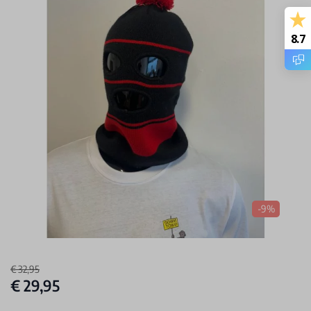
8.7
-9%
€ 32,95
€ 29,95