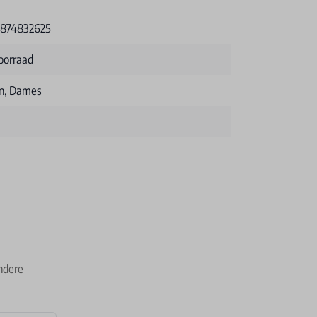
874832625
oorraad
n, Dames
ndere