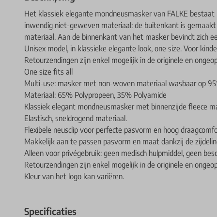
Het klassiek elegante mondneusmasker van FALKE bestaat ui
inwendig niet-geweven materiaal: de buitenkant is gemaakt 
materiaal. Aan de binnenkant van het masker bevindt zich een
Unisex model, in klassieke elegante look, one size. Voor kinde
Retourzendingen zijn enkel mogelijk in de originele en onge
One size fits all
Multi-use: masker met non-woven materiaal wasbaar op 95
Materiaal: 65% Polypropeen, 35% Polyamide
Klassiek elegant mondneusmasker met binnenzijde fleece mat
Elastisch, sneldrogend materiaal.
Flexibele neusclip voor perfecte pasvorm en hoog draagcomfort
Makkelijk aan te passen pasvorm en maat dankzij de zijdeling
Alleen voor privégebruik: geen medisch hulpmiddel, geen be
Retourzendingen zijn enkel mogelijk in de originele en onge
Kleur van het logo kan variëren.
Specificaties