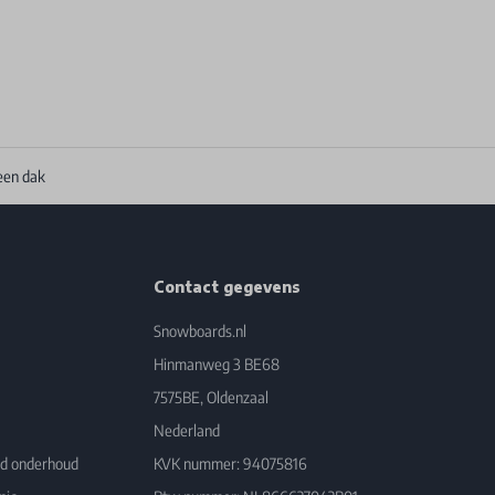
een dak
Contact gegevens
Snowboards.nl
Hinmanweg 3 BE68
7575BE, Oldenzaal
Nederland
rd onderhoud
KVK nummer: 94075816