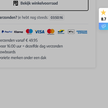
Bekijk winkelvoorraad
verzonden?
Je hebt nog steeds:
03
:
50
:
16
8.7
verzenden vanaf € 49.95
voor 16:00 uur = dezelfde dag verzonden
Snowboards
avoriete merken onder een dak