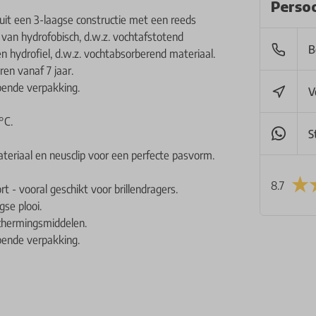
Persoo
t een 3-laagse constructie met een reeds
van hydrofobisch, d.w.z. vochtafstotend
B
 hydrofiel, d.w.z. vochtabsorberend materiaal.
ren vanaf 7 jaar.
opende verpakking.
V
°C.
S
eriaal en neusclip voor een perfecte pasvorm.
8.7
 - vooral geschikt voor brillendragers.
se plooi.
schermingsmiddelen.
opende verpakking.