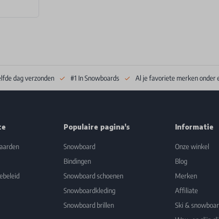
elfde dag verzonden
#1 In Snowboards
Al je favoriete merken onder 
ce
Populaire pagina's
Informatie
aarden
Snowboard
Onze winkel
Bindingen
Blog
ebeleid
Snowboard schoenen
Merken
Snowboardkleding
Affiliate
Snowboard brillen
Ski & snowboa