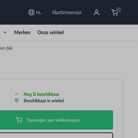
Cart
Klantenservice
NL
d
Merken
Onze winkel
een dak
Nog
12
beschikbaar
Beschikbaar in winkel
Toevoegen aan winkelwagen