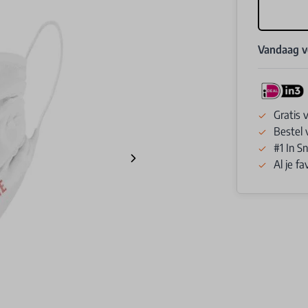
Vandaag 
Gratis 
Bestel 
#1 In 
Al je f