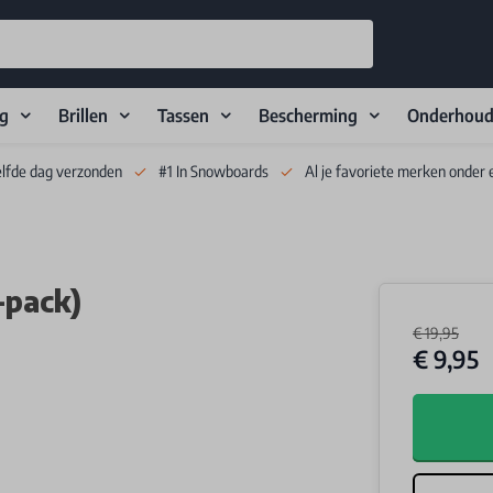
ng
Brillen
Tassen
Bescherming
Onderhou
elfde dag verzonden
#1 In Snowboards
Al je favoriete merken onder 
-pack)
€ 19,95
€ 9,95