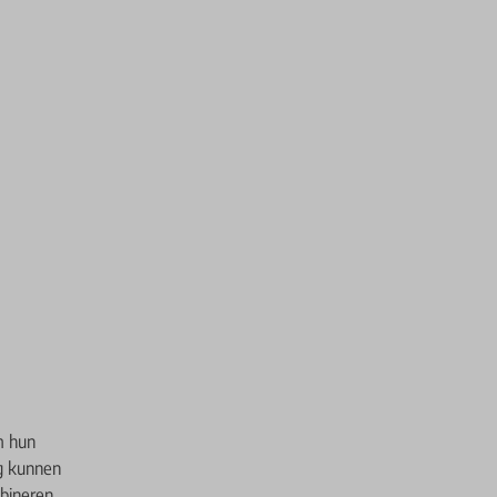
m hun
g kunnen
mbineren