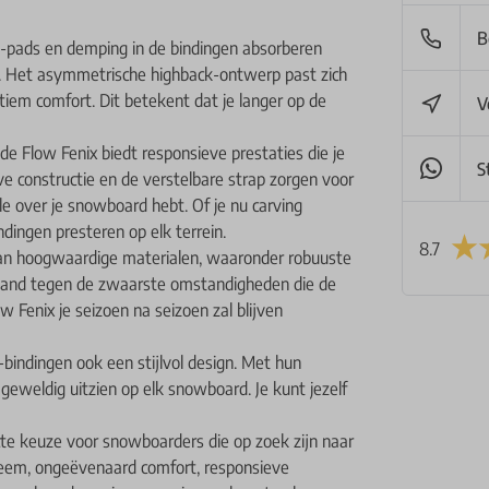
B
-pads en demping in de bindingen absorberen
in. Het asymmetrische highback-ontwerp past zich
tiem comfort. Dit betekent dat je langer op de
V
de Flow Fenix biedt responsieve prestaties die je
S
e constructie en de verstelbare strap zorgen voor
e over je snowboard hebt. Of je nu carving
dingen presteren op elk terrein.
8.7
an hoogwaardige materialen, waaronder robuuste
stand tegen de zwaarste omstandigheden die de
 Fenix je seizoen na seizoen zal blijven
indingen ook een stijlvol design. Met hun
geweldig uitzien op elk snowboard. Je kunt jezelf
cte keuze voor snowboarders die op zoek zijn naar
teem, ongeëvenaard comfort, responsieve