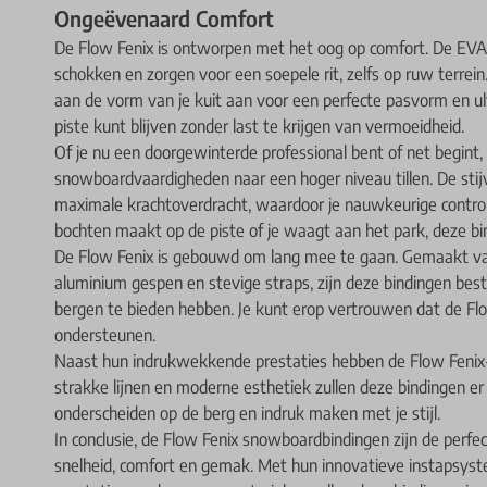
Ongeëvenaard Comfort
De Flow Fenix is ontworpen met het oog op comfort. De EVA
schokken en zorgen voor een soepele rit, zelfs op ruw terre
aan de vorm van je kuit aan voor een perfecte pasvorm en ul
piste kunt blijven zonder last te krijgen van vermoeidheid.
Of je nu een doorgewinterde professional bent of net begint, 
snowboardvaardigheden naar een hoger niveau tillen. De stijv
maximale krachtoverdracht, waardoor je nauwkeurige control
bochten maakt op de piste of je waagt aan het park, deze bin
De Flow Fenix is gebouwd om lang mee te gaan. Gemaakt v
aluminium gespen en stevige straps, zijn deze bindingen be
bergen te bieden hebben. Je kunt erop vertrouwen dat de Flow
ondersteunen.
Naast hun indrukwekkende prestaties hebben de Flow Fenix-b
strakke lijnen en moderne esthetiek zullen deze bindingen er 
onderscheiden op de berg en indruk maken met je stijl.
In conclusie, de Flow Fenix snowboardbindingen zijn de perfe
snelheid, comfort en gemak. Met hun innovatieve instapsys