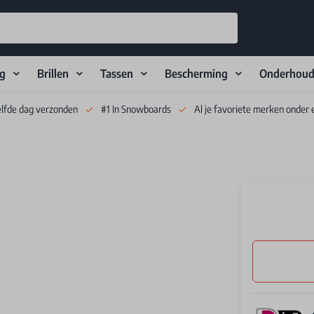
ng
Brillen
Tassen
Bescherming
Onderhou
elfde dag verzonden
#1 In Snowboards
Al je favoriete merken onder 