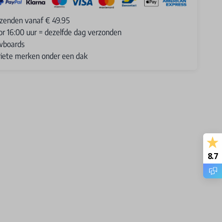
rzenden vanaf € 49.95
or 16:00 uur = dezelfde dag verzonden
wboards
oriete merken onder een dak
8.7