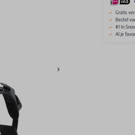
Gratis ve
Bestel vo
#1 In Sno
Al je fav