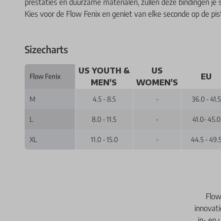
prestaties en duurzame materialen, zullen deze bindingen j
Kies voor de Flow Fenix en geniet van elke seconde op de pis
Sizecharts
US YOUTH &
US
EU
Flow Fenix
MEN'S
WOMEN'S
M
4.5 - 8.5
-
36.0 - 41.5
L
8.0 - 11.5
-
41.0- 45.0
XL
11.0 - 15.0
-
44.5 - 49.
Flow
innovat
in- en 