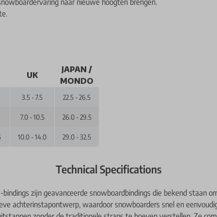
e snowboardervaring naar nieuwe hoogten brengen.
te.
JAPAN /
UK
MONDO
3.5 - 7.5
22.5 - 26.5
7.0 - 10.5
26.0 - 29.5
5
10.0 - 14.0
29.0 - 32.5
Technical Specifications
-bindings zijn geavanceerde snowboardbindings die bekend staan o
ieve achterinstapontwerp, waardoor snowboarders snel en eenvoudi
uitstappen zonder de traditionele straps te hoeven verstellen. Ze co