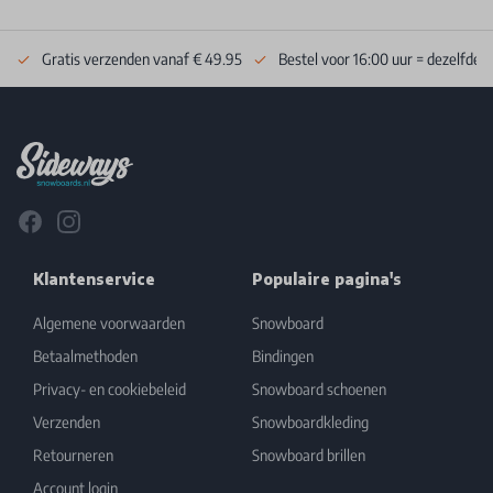
Gratis verzenden vanaf € 49.95
Bestel voor 16:00 uur = dezelfde 
Footer
Facebook
Instagram
Klantenservice
Populaire pagina's
Algemene voorwaarden
Snowboard
Betaalmethoden
Bindingen
Privacy- en cookiebeleid
Snowboard schoenen
Verzenden
Snowboardkleding
Retourneren
Snowboard brillen
Account login