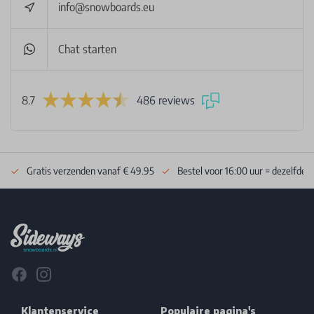
info@snowboards.eu
Chat starten
8.7
486 reviews
Gratis verzenden vanaf € 49.95
Bestel voor 16:00 uur = dezelfde 
Footer
Facebook
Instagram
Klantenservice
Populaire pagina's