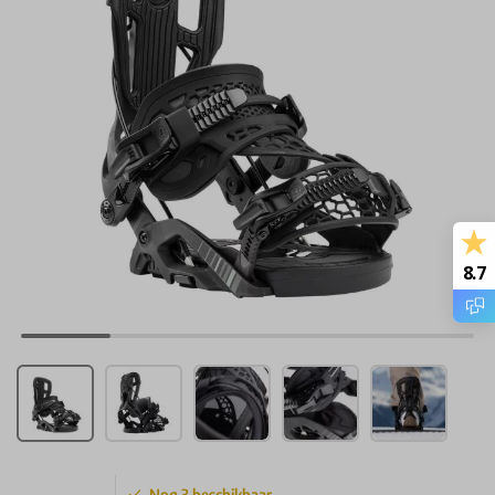
8.7
Nog
3
beschikbaar