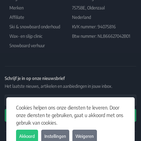
Merken
7575BE, Oldenzaal
Affiliate
Nederland
Ski & snowboard onderhoud
KVK nummer: 94075816
Wax- en slijp clinic
Btw nummer: NL866627042B01
Snowboard verhuur
Schrijf je in op onze nieuwsbrief
Het laatste nieuws, artikelen en aanbiedingen in jouw inbox.
Email Address
Cookies helpen ons onze diensten te leveren. Door
onze diensten te gebruiken, gaat u akkoord met ons
Abonneren
gebruik van cookies.
Akkoord
Instellingen
Weigeren