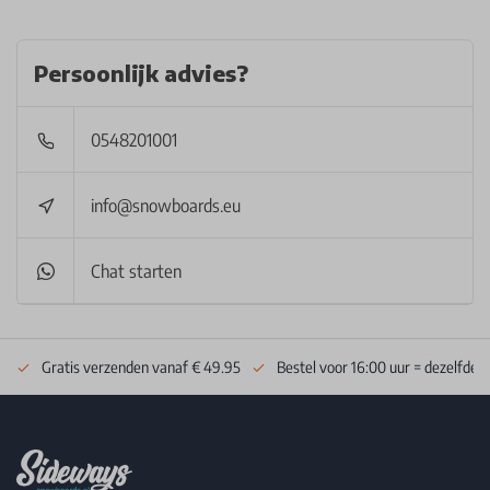
Persoonlijk advies?
0548201001
info@snowboards.eu
Chat starten
Gratis verzenden vanaf € 49.95
Bestel voor 16:00 uur = dezelfde 
Footer