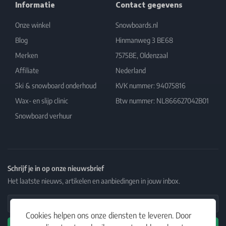
Informatie
Contact gegevens
Onze winkel
Snowboards.nl
Blog
Hinmanweg 3 BE68
Merken
7575BE, Oldenzaal
Affiliate
Nederland
Ski & snowboard onderhoud
KVK nummer: 94075816
Wax- en slijp clinic
Btw nummer: NL866627042B01
Snowboard verhuur
Schrijf je in op onze nieuwsbrief
Het laatste nieuws, artikelen en aanbiedingen in jouw inbox.
Email Address
Cookies helpen ons onze diensten te leveren. Door