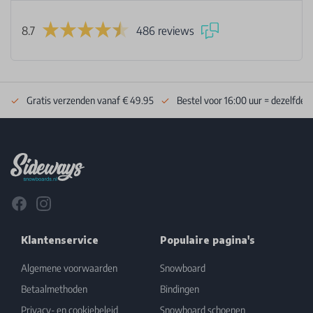
8.7
486 reviews
Gratis verzenden vanaf € 49.95
Bestel voor 16:00 uur = dezelfde 
Footer
Facebook
Instagram
Klantenservice
Populaire pagina's
Algemene voorwaarden
Snowboard
Betaalmethoden
Bindingen
Privacy- en cookiebeleid
Snowboard schoenen