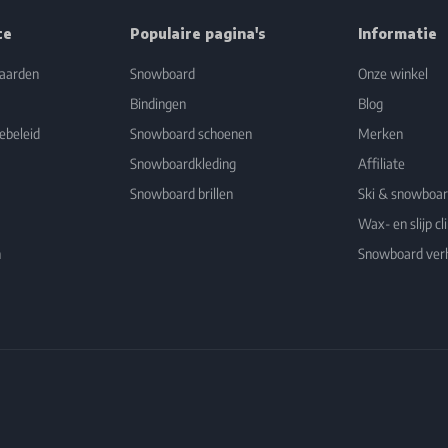
ce
Populaire pagina's
Informatie
aarden
Snowboard
Onze winkel
Bindingen
Blog
ebeleid
Snowboard schoenen
Merken
Snowboardkleding
Affiliate
Snowboard brillen
Ski & snowboa
Wax- en slijp cli
n
Snowboard ver