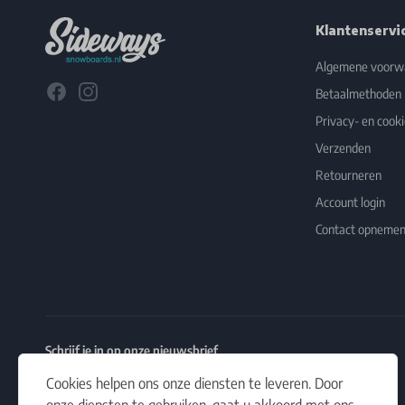
Klantenservi
Algemene voorw
Facebook
Instagram
Betaalmethoden
Privacy- en cooki
Verzenden
Retourneren
Account login
Contact opneme
Schrijf je in op onze nieuwsbrief
Het laatste nieuws, artikelen en aanbiedingen in jouw inbox.
Cookies helpen ons onze diensten te leveren. Door