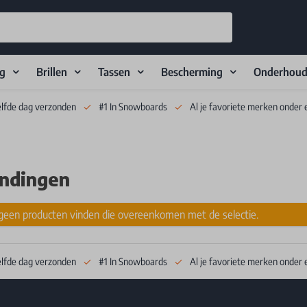
ng
Brillen
Tassen
Bescherming
Onderhou
elfde dag verzonden
#1 In Snowboards
Al je favoriete merken onder 
indingen
een producten vinden die overeenkomen met de selectie.
elfde dag verzonden
#1 In Snowboards
Al je favoriete merken onder 