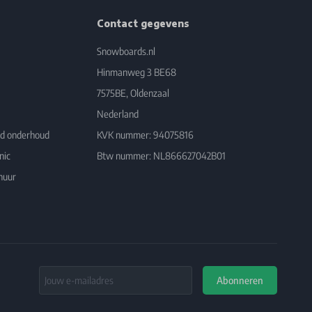
Contact gegevens
Snowboards.nl
Hinmanweg 3 BE68
7575BE, Oldenzaal
Nederland
rd onderhoud
KVK nummer: 94075816
nic
Btw nummer: NL866627042B01
huur
Email Address
Abonneren