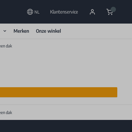
Cart
Klantenservice
NL
d
Merken
Onze winkel
een dak
een dak