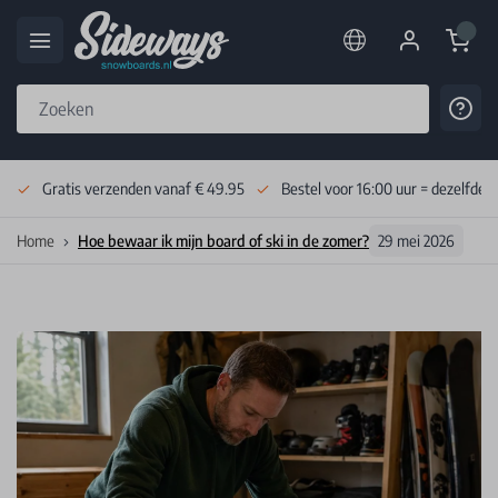
Cart
Cont
Skip to Content
Gratis verzenden vanaf € 49.95
Bestel voor 16:00 uur = dezelfde 
Home
Hoe bewaar ik mijn board of ski in de zomer?
29 mei 2026