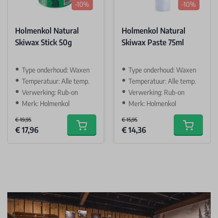
-10%
-10%
Holmenkol Natural
Holmenkol Natural
Skiwax Stick 50g
Skiwax Paste 75ml
Type onderhoud: Waxen
Type onderhoud: Waxen
Temperatuur: Alle temp.
Temperatuur: Alle temp.
Verwerking: Rub-on
Verwerking: Rub-on
Merk: Holmenkol
Merk: Holmenkol
€ 19,95
€ 15,95
Special Price
Special Price
€ 17,96
€ 14,36
Add to cart
Add to car