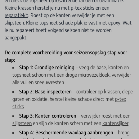
en check de topsheet op loszittende randen of delaminatie.
Kleine krassen herstel je nu met
p-tex sticks
en een
reparatiekit
. Roest op de kanten verwijder je met een
slijpsteen
. Kleine topsheet schade plak je vast met epoxy. Wat
je nu repareert hoeft volgend seizoen niet te worden
aangepakt.
De complete voorbereiding voor seizoensopslag stap voor
stap:
Stap 1: Grondige reiniging
– veeg de base, kanten en
topsheet schoon met een droge microvezeldoek, verwijder
alle vuil en sneeuwresten
Stap 2: Base inspecteren
– controleer op krassen, diepe
gaten en oxidatie, herstel kleine schade direct met
p-tex
sticks
Stap 3: Kanten controleren
– verwijder roest met een
slijpsteen
en slijp de kanten scherp met een
kantenslijper
Stap 4: Beschermende waxlaag aanbrengen
– breng