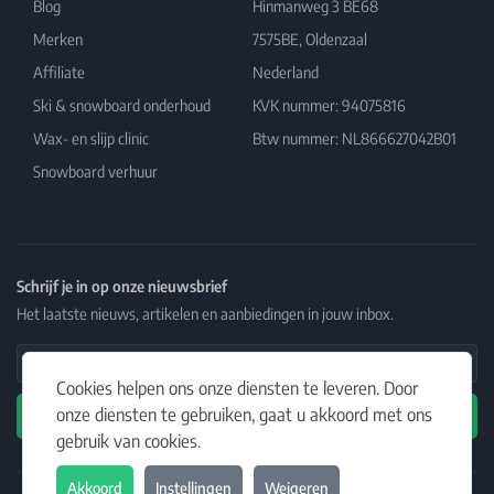
Blog
Hinmanweg 3 BE68
Merken
7575BE, Oldenzaal
Affiliate
Nederland
Ski & snowboard onderhoud
KVK nummer: 94075816
Wax- en slijp clinic
Btw nummer: NL866627042B01
Snowboard verhuur
Schrijf je in op onze nieuwsbrief
Het laatste nieuws, artikelen en aanbiedingen in jouw inbox.
Email Address
Cookies helpen ons onze diensten te leveren. Door
onze diensten te gebruiken, gaat u akkoord met ons
Abonneren
gebruik van cookies.
Akkoord
Instellingen
Weigeren