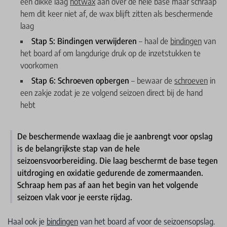
een dikke laag
hotwax
aan over de hele base maar schraap
hem dit keer niet af, de wax blijft zitten als beschermende
laag
Stap 5: Bindingen verwijderen
– haal de
bindingen
van
het board af om langdurige druk op de inzetstukken te
voorkomen
Stap 6: Schroeven opbergen
– bewaar de
schroeven
in
een zakje zodat je ze volgend seizoen direct bij de hand
hebt
De beschermende waxlaag die je aanbrengt voor opslag
is de belangrijkste stap van de hele
seizoensvoorbereiding. Die laag beschermt de base tegen
uitdroging en oxidatie gedurende de zomermaanden.
Schraap hem pas af aan het begin van het volgende
seizoen vlak voor je eerste rijdag.
Haal ook je
bindingen
van het board af voor de seizoensopslag.