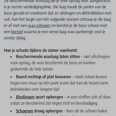
De beschermende waxlaag die je voor opslag hebt aangebracht
is je eerste verdedigingslinie. Die laag houdt de poriën van de
base gevuld en voorkomt dat ze uitdrogen en dichtslibbben met
vuil. Aan het begin van het volgende seizoen schraap je die laag
er af met een
wax schraper
en borstel je de base schoon met
een
borstel
waarna je een verse laag wax aanbrengt voor je
eerste rijdag.
Hoe je schade tijdens de zomer voorkomt:
Beschermende waxlaag laten zitten
– niet afschrapen
voor opslag, de wax beschermt de base en kanten
gedurende de hele zomer
Board rechtop of plat bewaren
– nooit schuin leunen
tegen een muur op één punt want dat kan de board vorm
beïnvloeden over langere tijd
Bindingen
apart opbergen
– in een stoffen zak of doos
zodat ze beschermd zijn tegen stof en beschadiging
Schoenen
droog opbergen
– liner uit de schoen halen