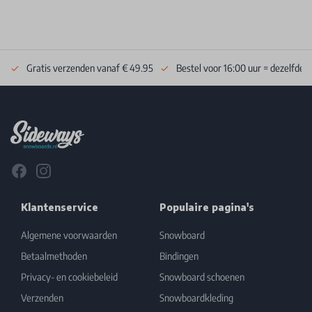
Gratis verzenden vanaf € 49.95
Bestel voor 16:00 uur = dezelfde 
Footer
Facebook
Instagram
Klantenservice
Populaire pagina's
Algemene voorwaarden
Snowboard
Betaalmethoden
Bindingen
Privacy- en cookiebeleid
Snowboard schoenen
Verzenden
Snowboardkleding