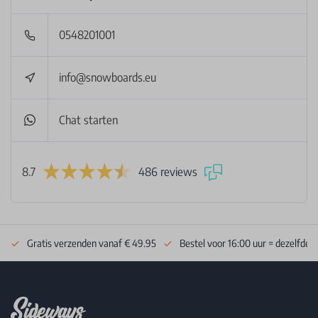
0548201001
info@snowboards.eu
Chat starten
8.7
486 reviews
Gratis verzenden vanaf € 49.95
Bestel voor 16:00 uur = dezelfde 
Footer