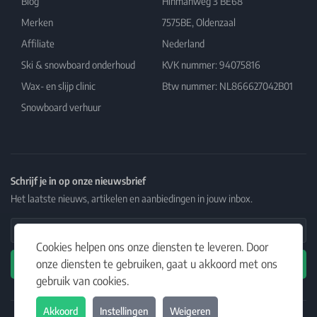
Blog
Hinmanweg 3 BE68
Merken
7575BE, Oldenzaal
Affiliate
Nederland
Ski & snowboard onderhoud
KVK nummer: 94075816
Wax- en slijp clinic
Btw nummer: NL866627042B01
Snowboard verhuur
Schrijf je in op onze nieuwsbrief
Het laatste nieuws, artikelen en aanbiedingen in jouw inbox.
Email Address
Cookies helpen ons onze diensten te leveren. Door
onze diensten te gebruiken, gaat u akkoord met ons
Abonneren
gebruik van cookies.
Akkoord
Instellingen
Weigeren