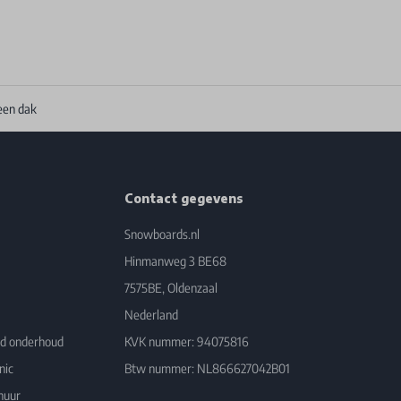
een dak
Contact gegevens
Snowboards.nl
Hinmanweg 3 BE68
7575BE, Oldenzaal
Nederland
rd onderhoud
KVK nummer: 94075816
nic
Btw nummer: NL866627042B01
huur