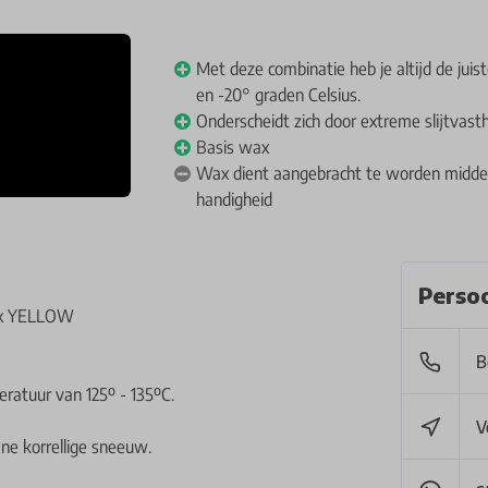
Met deze combinatie heb je altijd de juis
en -20° graden Celsius.
Onderscheidt zich door extreme slijtvast
Basis wax
Wax dient aangebracht te worden middels
handigheid
Persoo
mix YELLOW
B
atuur van 125º - 135ºC.
V
ne korrellige sneeuw.