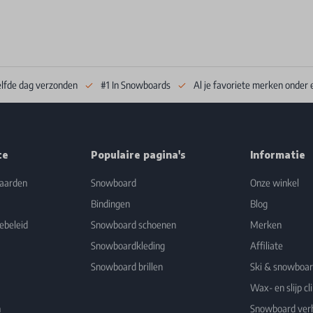
elfde dag verzonden
#1 In Snowboards
Al je favoriete merken onder 
ce
Populaire pagina's
Informatie
aarden
Snowboard
Onze winkel
Bindingen
Blog
ebeleid
Snowboard schoenen
Merken
Snowboardkleding
Affiliate
Snowboard brillen
Ski & snowboa
Wax- en slijp cli
n
Snowboard ver