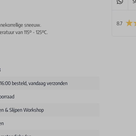
S
8.7
nekorrellige sneeuw.
atuur van 115º - 125ºC.
8
 16:00 besteld, vandaag verzonden
oorraad
n & Slijpen Workshop
en