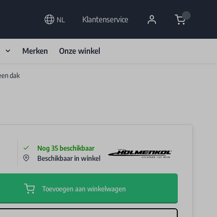
Cart
Klantenservice
NL
d
Merken
Onze winkel
een dak
Nog
35
beschikbaar
Beschikbaar in winkel
Toevoegen aan winkelwagen