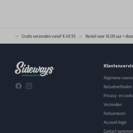
Gratis verzenden vanaf € 49.95
Bestel voor 16:00 uur = dez
Footer
Klantenservi
Algemene voorw
Facebook
Instagram
Betaalmethoden
Privacy- en cooki
Verzenden
Retourneren
Account login
Contact opneme