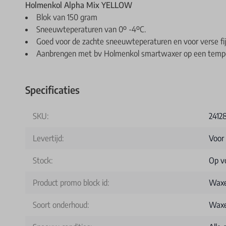
Holmenkol Alpha Mix YELLOW
Blok van 150 gram
Sneeuwteperaturen van 0º -4ºC.
Goed voor de zachte sneeuwteperaturen en voor verse fij
Aanbrengen met bv Holmenkol smartwaxer op een temper
Specificaties
SKU:
2412
Levertijd:
Voor
Stock:
Op v
Product promo block id:
Waxe
Soort onderhoud:
Wax