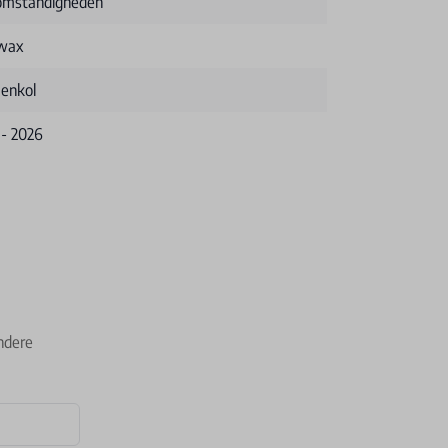
 omstandigheden
wax
enkol
 - 2026
ndere