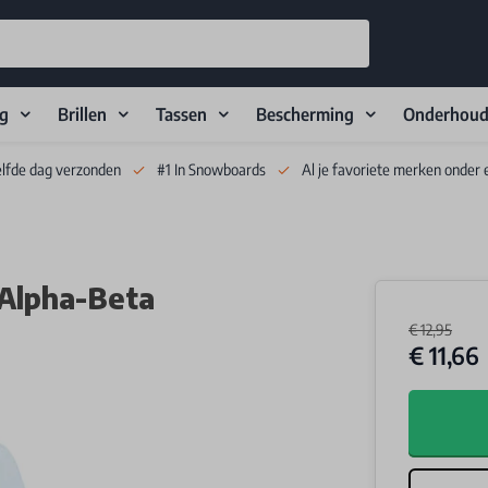
ng
Brillen
Tassen
Bescherming
Onderhou
elfde dag verzonden
#1 In Snowboards
Al je favoriete merken onder 
Alpha-Beta
€ 12,95
€ 11,66