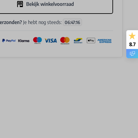
Bekijk winkelvoorraad
verzonden?
Je hebt nog steeds:
06
:
47
:
16
8.7