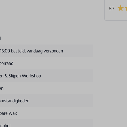
8.7
1
 16:00 besteld, vandaag verzonden
oorraad
n & Slijpen Workshop
en
 omstandigheden
ibare wax
enkol