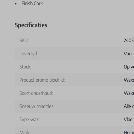
Finish Cork
Specificaties
SKU:
2405
Levertijd:
Voor
Stock:
Op v
Product promo block id:
Waxe
Soort onderhoud:
Wax
Sneeuw condities:
Alle
Type wax:
Vloe
Merk:
Holm