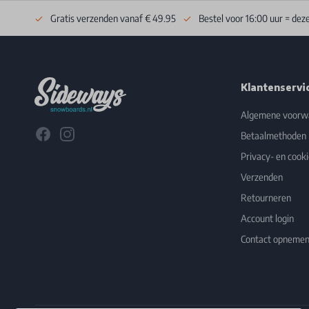
Gratis verzenden vanaf € 49.95
Bestel voor 16:00 uur = dez
Footer
Klantenservi
Algemene voorw
Facebook
Instagram
Betaalmethoden
Privacy- en cooki
Verzenden
Retourneren
Account login
Contact opneme