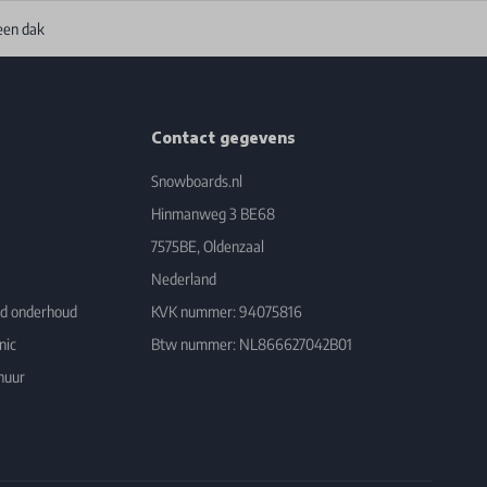
een dak
Contact gegevens
Snowboards.nl
Hinmanweg 3 BE68
7575BE, Oldenzaal
Nederland
rd onderhoud
KVK nummer: 94075816
nic
Btw nummer: NL866627042B01
huur