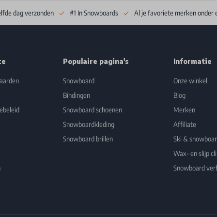
elfde dag verzonden
#1 In Snowboards
Al je favoriete merken onder 
ce
Populaire pagina's
Informatie
aarden
Snowboard
Onze winkel
Bindingen
Blog
ebeleid
Snowboard schoenen
Merken
Snowboardkleding
Affiliate
Snowboard brillen
Ski & snowboa
Wax- en slijp cli
n
Snowboard ver