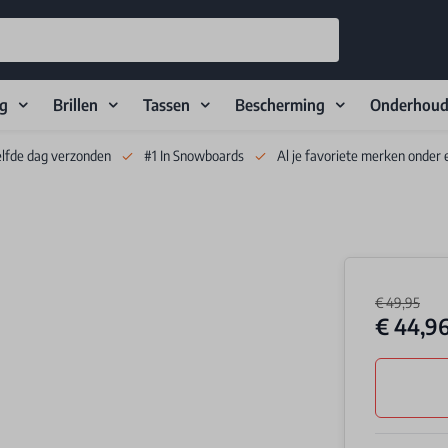
ng
Brillen
Tassen
Bescherming
Onderhou
elfde dag verzonden
#1 In Snowboards
Al je favoriete merken onder 
€ 49,95
€ 44,9