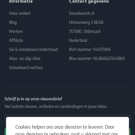
Informatie
Contact gegevens
Onze winkel
Snowboards.nl
Blog
Hinmanweg 3 BE68
Merken
7575BE, Oldenzaal
Affiliate
Nederland
Ski & snowboard onderhoud
KVK nummer: 94075816
Wax- en slijp clinic
Btw nummer: NL866627042B01
Snowboard verhuur
Schrijf je in op onze nieuwsbrief
Het laatste nieuws, artikelen en aanbiedingen in jouw inbox.
Email Address
Cookies helpen ons onze diensten te leveren. Door
onze diensten te gebruiken, gaat u akkoord met ons
Abonneren