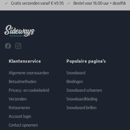
Gratis verzenden vanaf € 49.95
Bestel voor 16:00 uur = dezelfde 
Footer
Facebook
Instagram
Klantenservice
Populaire pagina's
Algemene voorwaarden
Snowboard
Betaalmethoden
Bindingen
Privacy- en cookiebeleid
Snowboard schoenen
Verzenden
Snowboardkleding
Retourneren
Snowboard brillen
Account login
Contact opnemen