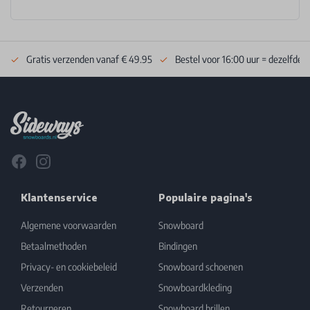
Gratis verzenden vanaf € 49.95
Bestel voor 16:00 uur = dezelfde 
Footer
Facebook
Instagram
Klantenservice
Populaire pagina's
Algemene voorwaarden
Snowboard
Betaalmethoden
Bindingen
Privacy- en cookiebeleid
Snowboard schoenen
Verzenden
Snowboardkleding
Retourneren
Snowboard brillen