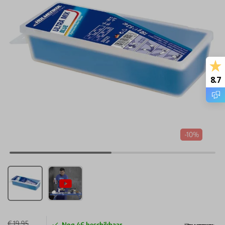
8.7
-10%
€ 19,95
Nog
46
beschikbaar