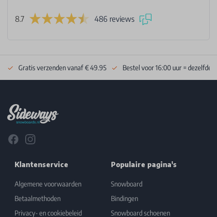
8.7
486 reviews
Gratis verzenden vanaf € 49.95
Bestel voor 16:00 uur = dezelfde 
Footer
Facebook
Instagram
Klantenservice
Populaire pagina's
Algemene voorwaarden
Snowboard
Betaalmethoden
Bindingen
Privacy- en cookiebeleid
Snowboard schoenen