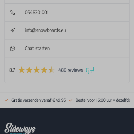
0548201001
info@snowboards.eu
Chat starten
8.7
486 reviews
Gratis verzenden vanaf € 49.95
Bestel voor 16:00 uur = dezelfde 
Footer