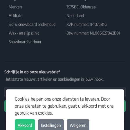
Merken
7575BE, Oldenzaal
Affiliate
Nederland
Ski & snowboard onderhoud
KVK nummer: 94075816
Wax- en slijp clinic
Btw nummer: NL866627042B01
Snowboard verhuur
Schrijf je in op onze nieuwsbrief
Het laatste nieuws, artikelen en aanbiedingen in jouw inbox.
Email Address
Cookies helpen ons onze diensten te leveren. Door
onze diensten te gebruiken, gaat u akkoord met ons
Abonneren
gebruik van cookies.
Akkoord
Instellingen
Weigeren