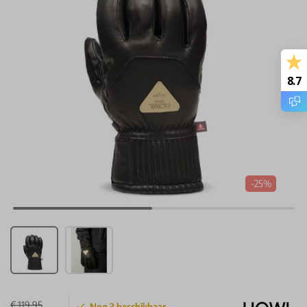
8.7
-25%
€ 119,95
Nog
3
beschikbaar