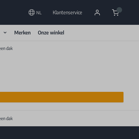
Cart
Klantenservice
NL
d
Merken
Onze winkel
een dak
een dak