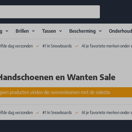
ng
Brillen
Tassen
Bescherming
Onderhou
elfde dag verzonden
#1 In Snowboards
Al je favoriete merken onder 
Handschoenen en Wanten Sale
een producten vinden die overeenkomen met de selectie.
elfde dag verzonden
#1 In Snowboards
Al je favoriete merken onder 