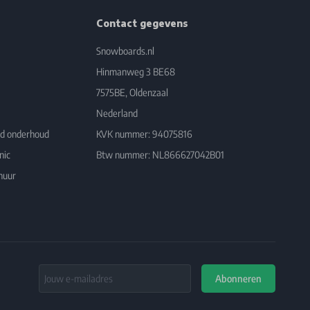
Contact gegevens
Snowboards.nl
Hinmanweg 3 BE68
7575BE, Oldenzaal
Nederland
rd onderhoud
KVK nummer: 94075816
nic
Btw nummer: NL866627042B01
huur
Email Address
Abonneren