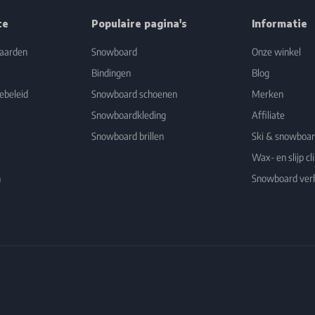
ce
Populaire pagina's
Informatie
aarden
Snowboard
Onze winkel
Bindingen
Blog
ebeleid
Snowboard schoenen
Merken
Snowboardkleding
Affiliate
Snowboard brillen
Ski & snowboa
Wax- en slijp cli
n
Snowboard ver