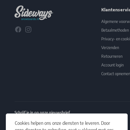
Klantenservi
Algemene voorw
Facebook
Instagram
Betaalmethoden
Privacy- en cooki
Verzenden
Retourneren
Account login
Contact opneme
Schrijf je in op onze nieuwsbrief
Het laatste nieuws, artikelen en aanbiedingen in jouw inbox.
Cookies helpen ons onze diensten te leveren. Door