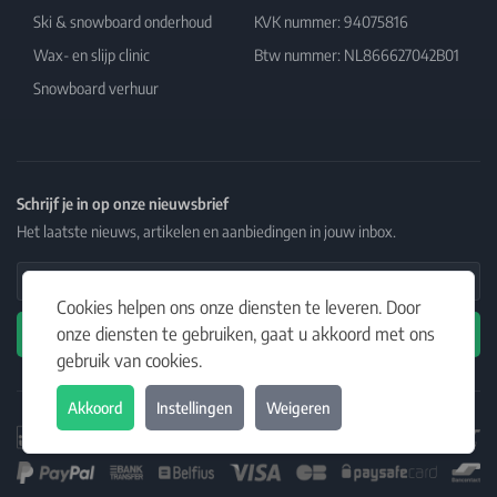
Ski & snowboard onderhoud
KVK nummer: 94075816
Wax- en slijp clinic
Btw nummer: NL866627042B01
Snowboard verhuur
Schrijf je in op onze nieuwsbrief
Het laatste nieuws, artikelen en aanbiedingen in jouw inbox.
Email Address
Cookies helpen ons onze diensten te leveren. Door
onze diensten te gebruiken, gaat u akkoord met ons
Abonneren
gebruik van cookies.
Akkoord
Instellingen
Weigeren