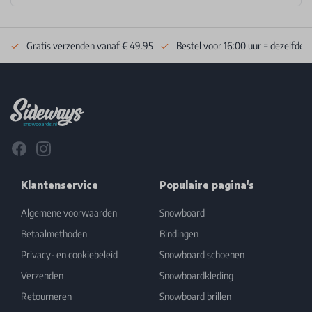
Gratis verzenden vanaf € 49.95
Bestel voor 16:00 uur = dezelfde 
Footer
Facebook
Instagram
Klantenservice
Populaire pagina's
Algemene voorwaarden
Snowboard
Betaalmethoden
Bindingen
Privacy- en cookiebeleid
Snowboard schoenen
Verzenden
Snowboardkleding
Retourneren
Snowboard brillen