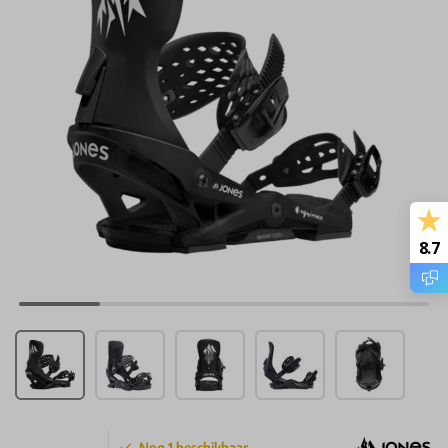
8.7
Nog
1
beschikbaar