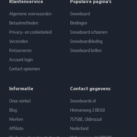
Klantenservice
Populaire pagina's
Algemene voorwaarden
Snowboard
Betaalmethoden
Bindingen
Privacy- en cookiebeleid
Snowboard schoenen
Verzenden
Snowboardkleding
Retourneren
Snowboard brillen
Account login
Contact opnemen
Informatie
Contact gegevens
Onze winkel
Snowboards.nl
Blog
Hinmanweg 3 BE68
Merken
7575BE, Oldenzaal
Affiliate
Nederland