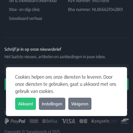
Ski & snowboard onderhoud
KVK nummer: 94075816
Wax- en slijp clinic
Btw nummer: NL866627042B01
Snowboard verhuur
Schrijf je in op onze nieuwsbrief
Het laatste nieuws, artikelen en aanbiedingen in jouw inbox.
Email Address
Cookies helpen ons onze diensten te leveren. Door
onze diensten te gebruiken, gaat u akkoord met ons
Abonneren
gebruik van cookies.
Akkoord
Instellingen
Weigeren
Copyright © Snowboards.nl 2025