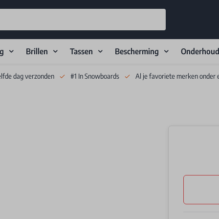
ng
Brillen
Tassen
Bescherming
Onderhou
elfde dag verzonden
#1 In Snowboards
Al je favoriete merken onder 