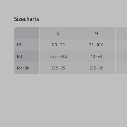
Sizecharts
S
M
US
5.0 - 7.0
7.5 - 10.0
EU
36.5 - 39.5
40 - 43
Mondo
23.5 - 25
25.5 - 28