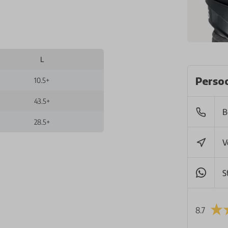
L
Persoo
10.5+
43.5+
B
28.5+
V
S
8.7