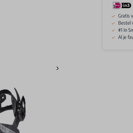
Gratis 
Bestel 
#1 In 
Al je f