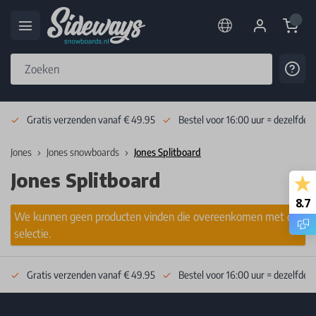
Cart
Cont
Skip to Content
Gratis verzenden vanaf € 49.95
Bestel voor 16:00 uur = dezelfde 
Jones
Jones snowboards
Jones Splitboard
Jones Splitboard
8.7
We kunnen geen producten vinden die overeenkomen met de
selectie.
Gratis verzenden vanaf € 49.95
Bestel voor 16:00 uur = dezelfde 
Footer