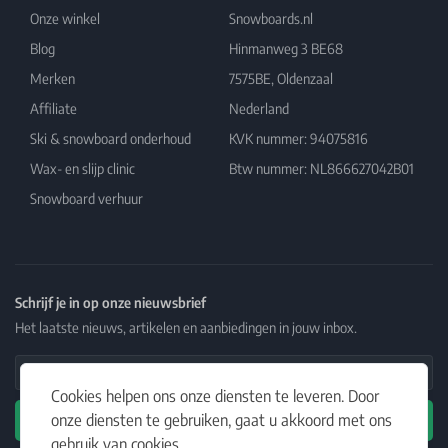
Onze winkel
Snowboards.nl
Blog
Hinmanweg 3 BE68
Merken
7575BE, Oldenzaal
Affiliate
Nederland
Ski & snowboard onderhoud
KVK nummer: 94075816
Wax- en slijp clinic
Btw nummer: NL866627042B01
Snowboard verhuur
Schrijf je in op onze nieuwsbrief
Het laatste nieuws, artikelen en aanbiedingen in jouw inbox.
Email Address
Cookies helpen ons onze diensten te leveren. Door
onze diensten te gebruiken, gaat u akkoord met ons
Abonneren
gebruik van cookies.