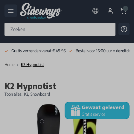
Cart
Cont
Skip to Content
Gratis verzenden vanaf € 49.95
Bestel voor 16:00 uur = dezelfde 
Home
K2 Hypnotist
K2 Hypnotist
Toon alles:
K2
,
Snowboard
Gewaxt geleverd
Gratis service