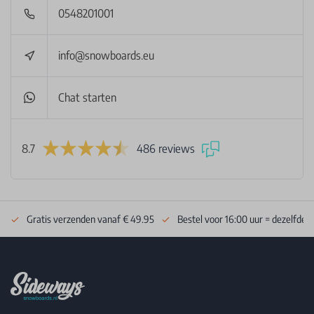
0548201001
info@snowboards.eu
Chat starten
8.7
486 reviews
Gratis verzenden vanaf € 49.95
Bestel voor 16:00 uur = dezelfde 
Footer