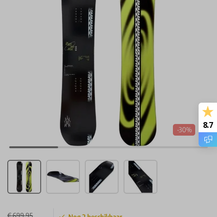
8.7
-30%
€ 699,95
Nog
2
beschikbaar