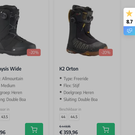
8.7
-20%
-20%
ysis Wide
K2 Orton
: Allmountain
Type: Freeride
: Medium
Flex: Stijf
groep: Heren
Doelgroep: Heren
ting: Double Boa
Sluiting: Double Boa
aar in
Beschikbaar in
43.5
44
44.5
€ 449,95
,96
€ 359,96
Add to cart
Add to cart