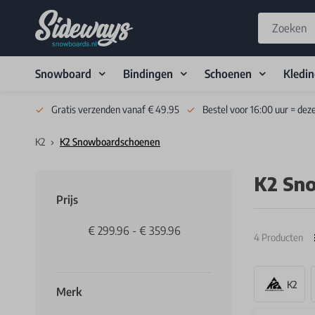
Snowboard
Bindingen
Schoenen
Kledi
Skip to Content
Gratis verzenden vanaf € 49.95
Bestel voor 16:00 uur = dez
K2
K2 Snowboardschoenen
K2 Sn
Prijs
€ 299.96
-
€ 359.96
4
Producten
K2
Merk