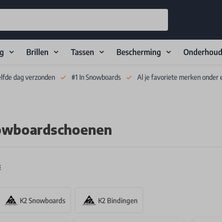
ng
Brillen
Tassen
Bescherming
Onderhou
elfde dag verzonden
#1 In Snowboards
Al je favoriete merken onder 
owboardschoenen
K2 Snowboards
K2 Bindingen