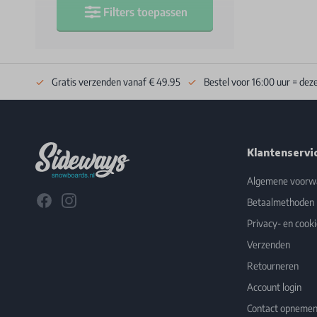
Filters toepassen
Gratis verzenden vanaf € 49.95
Bestel voor 16:00 uur = dez
Footer
Klantenservi
Algemene voorw
Facebook
Instagram
Betaalmethoden
Privacy- en cooki
Verzenden
Retourneren
Account login
Contact opneme