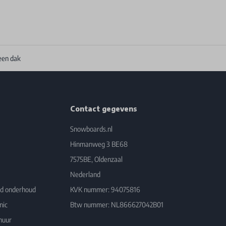
een dak
Contact gegevens
Snowboards.nl
Hinmanweg 3 BE68
7575BE, Oldenzaal
Nederland
rd onderhoud
KVK nummer: 94075816
nic
Btw nummer: NL866627042B01
huur