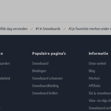
elfde dag verzonden
#1 In Snowboards
Al je favoriete merken onder 
ce
Populaire pagina's
Informatie
aarden
Snowboard
Onze winkel
Bindingen
Blog
ebeleid
Snowboard schoenen
Merken
Snowboardkleding
Affiliate
Snowboard brillen
Ski & snowboa
Wax- en slijp cli
n
Snowboard ver