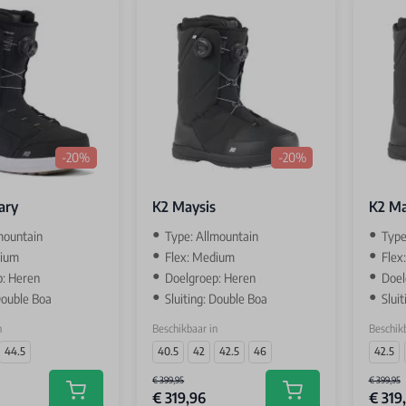
-20%
-20%
ary
K2 Maysis
K2 Ma
mountain
Type: Allmountain
Type
dium
Flex: Medium
Flex
p: Heren
Doelgroep: Heren
Doel
 Double Boa
Sluiting: Double Boa
Slui
n
Beschikbaar in
Beschikb
44.5
40.5
42
42.5
46
42.5
€ 399,95
€ 399,95
€ 319,96
€ 319
Add to cart
Add to cart