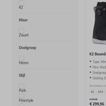
K2
Kleur
Zwart
Doelgroep
K2 Bound
Type: All
Heren
Flex: Me
Doelgroe
Stijl
Sluiting:
Beschikbaar i
Park
42
43.5
€ 374,95
Freestyle
€ 299,96