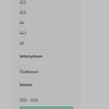
42.5
43.5
44
44.5
46
Vetersysteem
Traditioneel
Seizoen
2025 - 2026