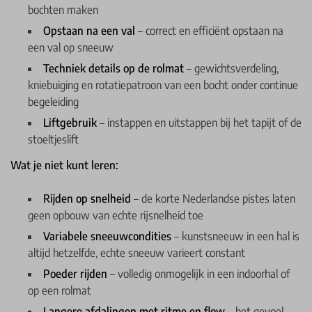
bochten maken
Opstaan na een val
– correct en efficiënt opstaan na
een val op sneeuw
Techniek details op de rolmat
– gewichtsverdeling,
kniebuiging en rotatiepatroon van een bocht onder continue
begeleiding
Liftgebruik
– instappen en uitstappen bij het tapijt of de
stoeltjeslift
Wat je niet kunt leren:
Rijden op snelheid
– de korte Nederlandse pistes laten
geen opbouw van echte rijsnelheid toe
Variabele sneeuwcondities
– kunstsneeuw in een hal is
altijd hetzelfde, echte sneeuw varieert constant
Poeder rijden
– volledig onmogelijk in een indoorhal of
op een rolmat
Langere afdalingen met ritme en flow
– het gevoel