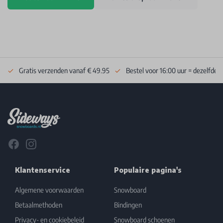
Gratis verzenden vanaf € 49.95
Bestel voor 16:00 uur = dezelfde 
Footer
Facebook
Instagram
Klantenservice
Populaire pagina's
Algemene voorwaarden
Snowboard
Betaalmethoden
Bindingen
Privacy- en cookiebeleid
Snowboard schoenen