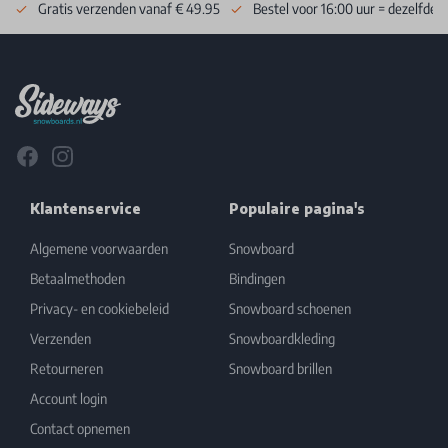
Gratis verzenden vanaf € 49.95
Bestel voor 16:00 uur = dezelfde 
Footer
Facebook
Instagram
Klantenservice
Populaire pagina's
Algemene voorwaarden
Snowboard
Betaalmethoden
Bindingen
Privacy- en cookiebeleid
Snowboard schoenen
Verzenden
Snowboardkleding
Retourneren
Snowboard brillen
Account login
Contact opnemen