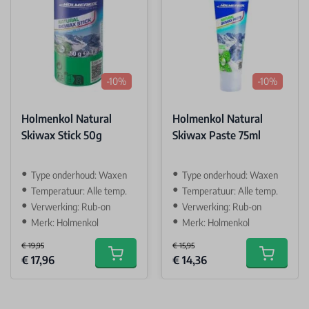
-10%
-10%
Holmenkol Natural
Holmenkol Natural
Skiwax Stick 50g
Skiwax Paste 75ml
Type onderhoud: Waxen
Type onderhoud: Waxen
Temperatuur: Alle temp.
Temperatuur: Alle temp.
Verwerking: Rub-on
Verwerking: Rub-on
Merk: Holmenkol
Merk: Holmenkol
€ 19,95
€ 15,95
Special Price
Special Price
€ 17,96
€ 14,36
Add to cart
Add to car