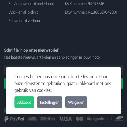
Ski & snowboard onderhoud
KVK nummer: 94075816
Wax- en slijp clinic
Btw nummer: NL866627042B01
Snowboard verhuur
Schrijf je in op onze nieuwsbrief
Het laatste nieuws, artikelen en aanbiedingen in jouw inbox.
Email Address
Cookies helpen ons onze diensten te leveren. Door
onze diensten te gebruiken, gaat u akkoord met ons
Abonneren
gebruik van cookies.
Akkoord
Instellingen
Weigeren