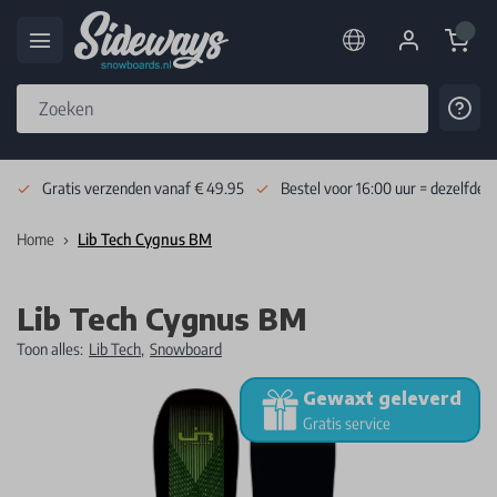
Cart
Cont
Skip to Content
Gratis verzenden vanaf € 49.95
Bestel voor 16:00 uur = dezelfde 
Home
Lib Tech Cygnus BM
Lib Tech Cygnus BM
Toon alles:
Lib Tech
,
Snowboard
Gewaxt geleverd
Gratis service