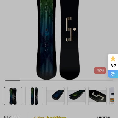
8.7
-30%
€ 1.299,95
Nog
1
beschikbaar