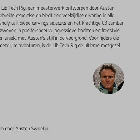
e Lib Tech Rig, een meesterwerk ontworpen door Austen
breide expertise en biedt een veelzijdige ervaring in alle
endly tail, diepe carvings sidecuts en het krachtige C3 camber
os zweven in poedersneeuw, agressieve bochten en freestyle
n uniek, met Austen's stijl in de voorgrond. Voor rijders die
etelijke avonturen, is de Lib Tech Rig de ultieme metgezel
en door Austen Sweetin