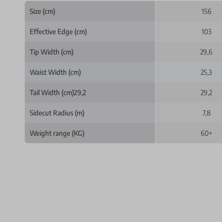
Size (cm)
156
Effective Edge (cm)
103
Tip Width (cm)
29,6
Waist Width (cm)
25,3
Tail Width (cm)29,2
29,2
Sidecut Radius (m)
7,8
Weight range (KG)
60+