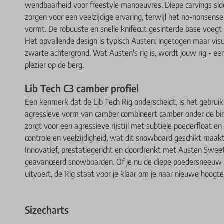
wendbaarheid voor freestyle manoeuvres. Diepe carvings side
zorgen voor een veelzijdige ervaring, terwijl het no-nonsen
vormt. De robuuste en snelle knifecut gesinterde base voegt
Het opvallende design is typisch Austen: ingetogen maar visu
zwarte achtergrond. Wat Austen's rig is, wordt jouw rig - e
plezier op de berg.
Lib Tech C3 camber profiel
Een kenmerk dat de Lib Tech Rig onderscheidt, is het gebrui
agressieve vorm van camber combineert camber onder de bind
zorgt voor een agressieve rijstijl met subtiele poederfloat e
controle en veelzijdigheid, wat dit snowboard geschikt maakt
Innovatief, prestatiegericht en doordrenkt met Austen Sweetin
geavanceerd snowboarden. Of je nu de diepe poedersneeuw ind
uitvoert, de Rig staat voor je klaar om je naar nieuwe hoogt
Sizecharts