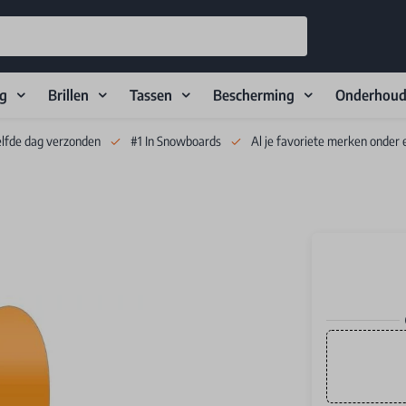
ng
Brillen
Tassen
Bescherming
Onderhou
elfde dag verzonden
#1 In Snowboards
Al je favoriete merken onder 