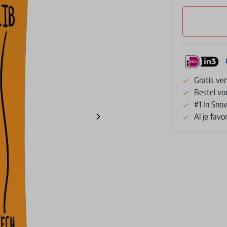
Gratis ve
Bestel vo
#1 In Sno
Al je fav