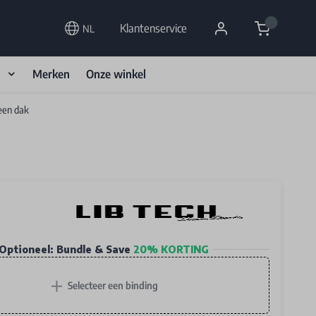
Cart
Klantenservice
NL
d
Merken
Onze winkel
een dak
Optioneel: Bundle & Save
20% KORTING
+
Selecteer een binding