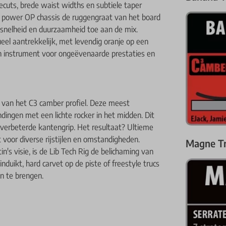
cuts, brede waist widths en subtiele taper
se power OP chassis de ruggengraat van het board
 snelheid en duurzaamheid toe aan de mix.
eel aantrekkelijk, met levendig oranje op een
en instrument voor ongeëvenaarde prestaties en
k van het C3 camber profiel. Deze meest
ingen met een lichte rocker in het midden. Dit
n verbeterde kantengrip. Het resultaat? Ultieme
 voor diverse rijstijlen en omstandigheden.
Magne Tr
's visie, is de Lib Tech Rig de belichaming van
uikt, hard carvet op de piste of freestyle trucs
en te brengen.