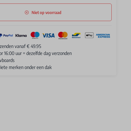
Niet op voorraad
rzenden vanaf € 49.95
or 16:00 uur = dezelfde dag verzonden
wboards
oriete merken onder een dak
8.7