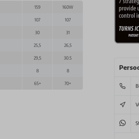
159
160W
107
107
30
31
25,5
26,5
29,5
30.5
Persoo
8
8
65+
70+
B
V
S