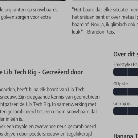
nde snijkanten op snowboards
"Het board dat elke situatie mem
 golven zorgen voor extra
het snijden bent of over metaal gl
board af. Nou ja, ik glimlach ook
leuk." - Brandon Reis.
Over dit
Freestyle / Pa
 Lib Tech Rig - Gecreëerd door
Offpiste
oarden, heeft bijna elk board van Lib Tech
ersneeuw. Zijn diepgaande kennis van geometrieën
Grip op ijs
chtpatser: de Lib Tech Rig. In samenwerking met
ecten gecombineerd tot een ultiem snowboard dat
er in één is.
over een royale en zwevende neus gecombineerd
os drijven door poedersneeuw en tegelijkertijd
Banana T