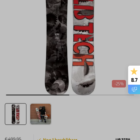
8.7
-25%
€ 499,95
Nog
1
beschikbaar