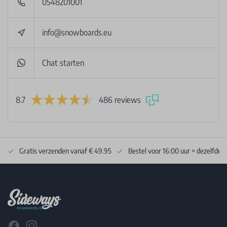
0548201001
info@snowboards.eu
Chat starten
8.7
486 reviews
Gratis verzenden vanaf € 49.95
Bestel voor 16:00 uur = dezelfde 
Footer
Facebook
Instagram