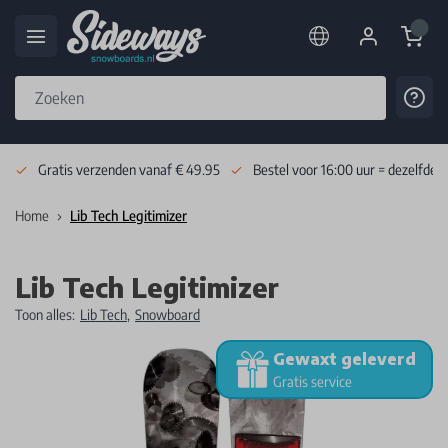
Cart
Cont
Skip to Content
Gratis verzenden vanaf € 49.95
Bestel voor 16:00 uur = dezelfde 
Home
Lib Tech Legitimizer
Lib Tech Legitimizer
Toon alles:
Lib Tech
,
Snowboard
Gewaxt geleverd
Gratis service