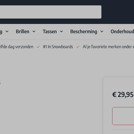
ng
Brillen
Tassen
Bescherming
Onderhou
elfde dag verzonden
#1 In Snowboards
Al je favoriete merken onder 
s
€ 29,95