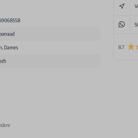
V
49068558
S
oorraad
8.7
n, Dames
ech
ndere