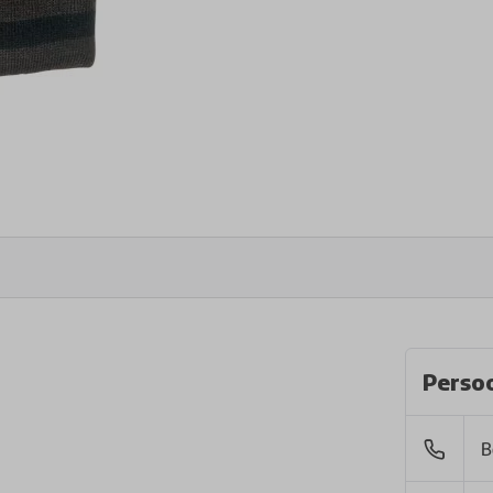
Persoo
B