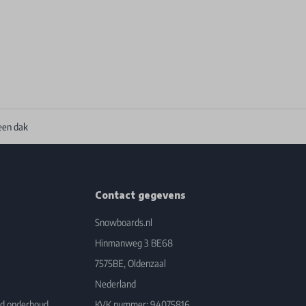
een dak
Contact gegevens
Snowboards.nl
Hinmanweg 3 BE68
7575BE, Oldenzaal
Nederland
rd onderhoud
KVK nummer: 94075816