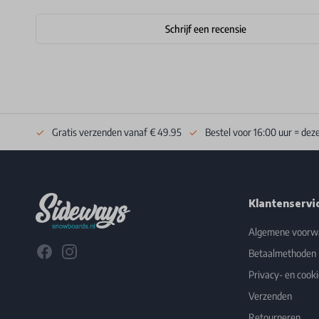
Schrijf een recensie
Gratis verzenden vanaf € 49.95
Bestel voor 16:00 uur = dez
Footer
Klantenservi
Algemene voorw
Facebook
Instagram
Betaalmethoden
Privacy- en cooki
Verzenden
Retourneren