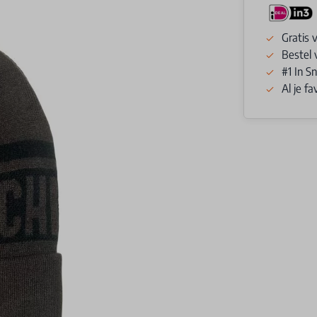
Gratis 
Bestel 
#1 In 
Al je f