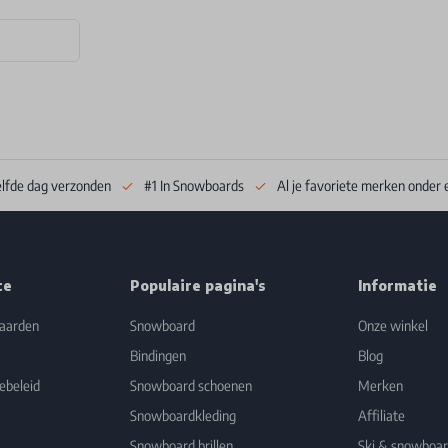
elfde dag verzonden
#1 In Snowboards
Al je favoriete merken onder 
ce
Populaire pagina's
Informatie
aarden
Snowboard
Onze winkel
Bindingen
Blog
ebeleid
Snowboard schoenen
Merken
Snowboardkleding
Affiliate
Snowboard brillen
Ski & snowboa