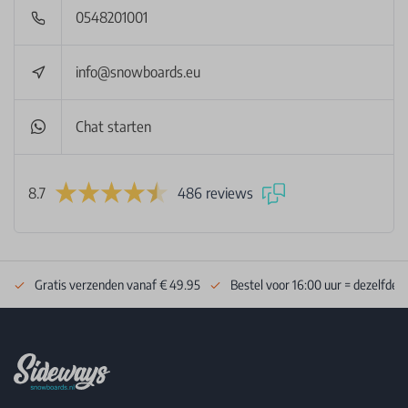
0548201001
info@snowboards.eu
Chat starten
8.7
486 reviews
Gratis verzenden vanaf € 49.95
Bestel voor 16:00 uur = dezelfde 
Footer