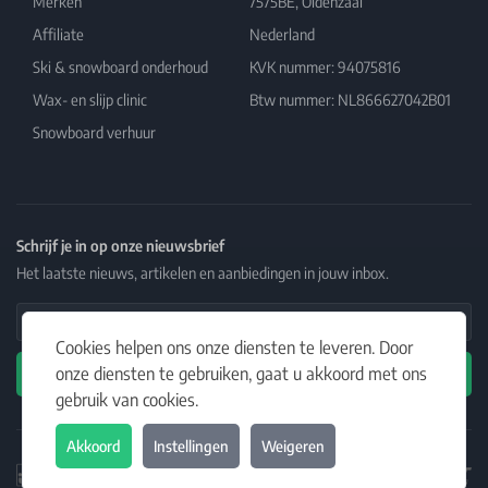
Merken
7575BE, Oldenzaal
Affiliate
Nederland
Ski & snowboard onderhoud
KVK nummer: 94075816
Wax- en slijp clinic
Btw nummer: NL866627042B01
Snowboard verhuur
Schrijf je in op onze nieuwsbrief
Het laatste nieuws, artikelen en aanbiedingen in jouw inbox.
Email Address
Cookies helpen ons onze diensten te leveren. Door
onze diensten te gebruiken, gaat u akkoord met ons
Abonneren
gebruik van cookies.
Akkoord
Instellingen
Weigeren