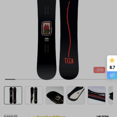
8.7
-25%
€ 669,95
Nog
1
beschikbaar