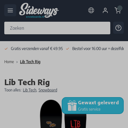
Cart
Cont
Skip to Content
Gratis verzenden vanaf € 49.95
Bestel voor 16:00 uur = dezelfde 
Home
Lib Tech Rig
Lib Tech Rig
Toon alles:
Lib Tech
,
Snowboard
Gewaxt geleverd
Gratis service