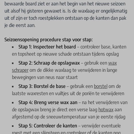
bewaarde board ziet er aan het begin van het nieuwe seizoen
uit alsof hij gisteren gewaxet is. Is de waxlaag er ongelijkmatig
uit of zijn er toch roestplekken ontstaan op de kanten dan pak
je die eerst aan.
Seizoensopening procedure stap voor stap:
Stap 1: Inspecteer het board
– controleer base, kanten
en topsheet op nieuwe schade ontstaan tijdens opslag
Stap 2: Schraap de opslagwax
– gebruik een
wax
schraper
om de dikke waxlaag te verwijderen in lange
bewegingen van neus naar staart
Stap 3: Borstel de base
– gebruik een
borstel
om de
laatste waxresten en vuiltjes uit de poriën te verwijderen
Stap 4: Breng verse wax aan
– na het verwijderen van
de opslagwax breng je direct een verse laag
hotwax
aan
afgestemd op de sneeuwtemperatuur van je eerste rijdag
Stap 5: Controleer de kanten
– verwijder eventuele
roest met een
slijpsteen
en controleer of de kanten nog