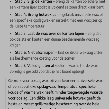
Stap 3: Slijp de kanten
– breng de kanten op scherp met
een
kantenslijper
zodat je volgend seizoen direct klaar bent
Stap 4: Breng
hotwax
aan
– gebruik universele wax of
een specifieke opslagwax en instrekt met een
waxijzer
op
de juiste temperatuur
Stap 5: Laat de wax over de kanten lopen
– zorg dat
ook de stalen kanten een dunne beschermende waxlaag
krijgen
Stap 6: Niet afschrapen
– laat de dikke waxlaag zitten
als beschermende coating voor de zomer
Stap 7: Volledig laten afkoelen
– wacht tot de wax
volledig is gestold voordat je het board opbergt
Gebruik voor opslagwax bij voorkeur een universele wax
of een specifieke opslagwax. Temperatuurspecifieke
koude of warme wax heeft minder toegevoegde waarde
voor opslag. Een dikke laag universele hotwax geeft de
beste en meest gelijkmatige bescherming over de hele