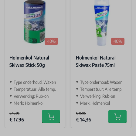
-10%
-10%
Holmenkol Natural
Holmenkol Natural
Skiwax Stick 50g
Skiwax Paste 75ml
Type onderhoud: Waxen
Type onderhoud: Waxen
Temperatuur: Alle temp.
Temperatuur: Alle temp.
Verwerking: Rub-on
Verwerking: Rub-on
Merk: Holmenkol
Merk: Holmenkol
€ 19,95
€ 15,95
Special Price
Special Price
€ 17,96
€ 14,36
Add to cart
Add to car