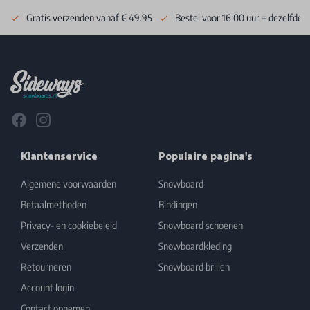
Gratis verzenden vanaf € 49.95
Bestel voor 16:00 uur = dezelfde 
Footer
Facebook
Instagram
Klantenservice
Populaire pagina's
Algemene voorwaarden
Snowboard
Betaalmethoden
Bindingen
Privacy- en cookiebeleid
Snowboard schoenen
Verzenden
Snowboardkleding
Retourneren
Snowboard brillen
Account login
Contact opnemen