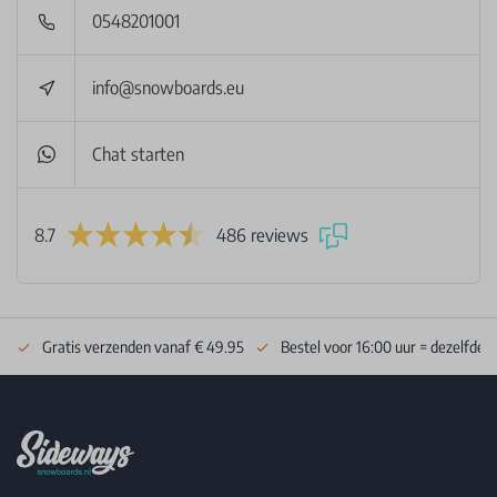
0548201001
info@snowboards.eu
Chat starten
8.7
486 reviews
Gratis verzenden vanaf € 49.95
Bestel voor 16:00 uur = dezelfde 
Footer