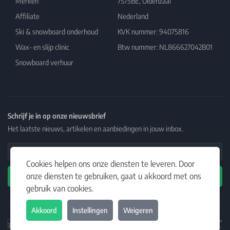
Merken
7575BE, Oldenzaal
Affiliate
Nederland
Ski & snowboard onderhoud
KVK nummer: 94075816
Wax- en slijp clinic
Btw nummer: NL866627042B01
Snowboard verhuur
Schrijf je in op onze nieuwsbrief
Het laatste nieuws, artikelen en aanbiedingen in jouw inbox.
Email Address
Cookies helpen ons onze diensten te leveren. Door
onze diensten te gebruiken, gaat u akkoord met ons
Abonneren
gebruik van cookies.
Akkoord
Instellingen
Weigeren