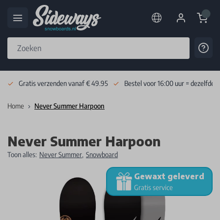
Cart
Cont
Skip to Content
Gratis verzenden vanaf € 49.95
Bestel voor 16:00 uur = dezelfde 
Home
Never Summer Harpoon
Never Summer Harpoon
Toon alles:
Never Summer
,
Snowboard
Gewaxt geleverd
Gratis service