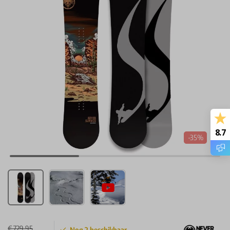
8.7
-35%
€ 729,95
Nog
2
beschikbaar