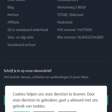
Blog
Hinmanweg 3 BE68
Merken
7575BE, Oldenzaal
Affiliate
Nederland
Ski & snowboard onderhoud
KVK nummer: 94075816
Wax- en slijp clinic
Btw nummer: NL866627042B01
Snowboard verhuur
Schrijf je in op onze nieuwsbrief
Het laatste nieuws, artikelen en aanbiedingen in jouw inbox.
Email Address
Cookies helpen ons onze diensten te leveren. Door
onze diensten te gebruiken, gaat u akkoord met ons
Abonneren
gebruik van cookies.