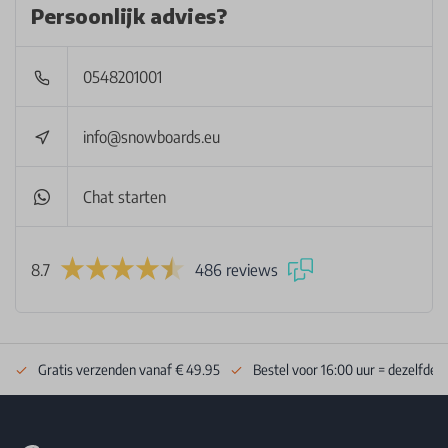
Persoonlijk advies?
0548201001
info@snowboards.eu
Chat starten
8.7
486 reviews
Gratis verzenden vanaf € 49.95
Bestel voor 16:00 uur = dezelfde 
Footer