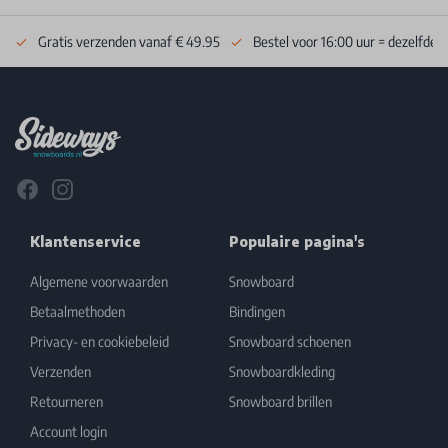
Gratis verzenden vanaf € 49.95
Bestel voor 16:00 uur = dezelfde 
Footer
Facebook
Instagram
Klantenservice
Populaire pagina's
Algemene voorwaarden
Snowboard
Betaalmethoden
Bindingen
Privacy- en cookiebeleid
Snowboard schoenen
Verzenden
Snowboardkleding
Retourneren
Snowboard brillen
Account login