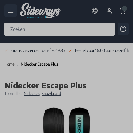
Cart
Cont
Skip to Content
Gratis verzenden vanaf € 49.95
Bestel voor 16:00 uur = dezelfde 
Home
Nidecker Escape Plus
Nidecker Escape Plus
Toon alles:
Nidecker
,
Snowboard