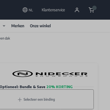
Cart
Klantenservice
NL
d
Merken
Onze winkel
een dak
Optioneel: Bundle & Save
20% KORTING
+
Selecteer een binding