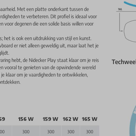
lbaarheid. Met een platte onderkant tussen de
digheden te verbeteren. Dit profiel is ideaal voor
 voor degenen die een solide basis willen voor
; het is ook een uitdrukking van stijl en kunst.
board er niet alleen geweldig uit, maar laat het je
ijdt.
ring hebt, de Nidecker Play staat klaar om je reis
Techwee
n en vooral te genieten van de opwindende wereld
je klaar om je vaardigheden te ontwikkelen,
ontdekken.
59
156 W
159 W
162 W
165 W
00
300
300
300
300