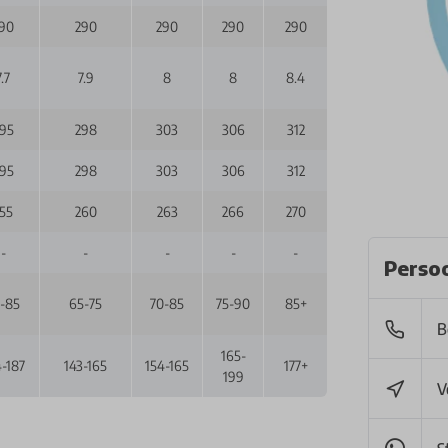
90
290
290
290
290
7.7
7.9
8
8
8.4
95
298
303
306
312
95
298
303
306
312
55
260
263
266
270
-
-
-
-
-
Persoo
-85
65-75
70-85
75-90
85+
B
165-
-187
143-165
154-165
177+
199
V