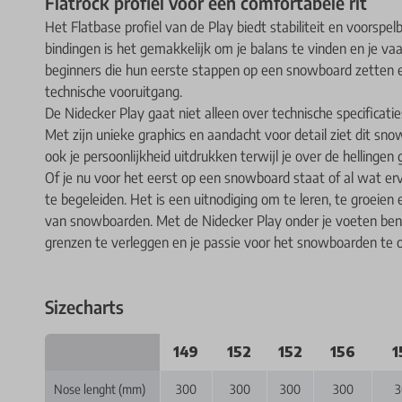
Flatrock profiel voor een comfortabele rit
Het Flatbase profiel van de Play biedt stabiliteit en voorspe
bindingen is het gemakkelijk om je balans te vinden en je vaar
beginners die hun eerste stappen op een snowboard zetten en
technische vooruitgang.
De Nidecker Play gaat niet alleen over technische specificaties
Met zijn unieke graphics en aandacht voor detail ziet dit snow
ook je persoonlijkheid uitdrukken terwijl je over de hellingen gl
Of je nu voor het eerst op een snowboard staat of al wat erva
te begeleiden. Het is een uitnodiging om te leren, te groeie
van snowboarden. Met de Nidecker Play onder je voeten ben 
grenzen te verleggen en je passie voor het snowboarden te 
Sizecharts
149
152
152
156
1
Nose lenght (mm)
300
300
300
300
3