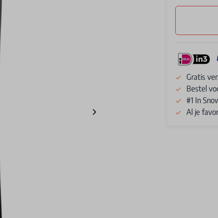
Gratis ve
Bestel vo
#1 In Sno
Al je fav