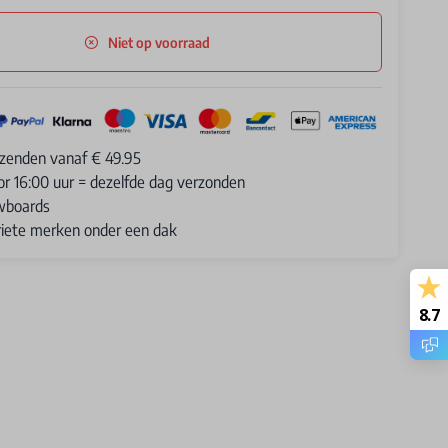
Niet op voorraad
rzenden vanaf € 49.95
or 16:00 uur = dezelfde dag verzonden
wboards
oriete merken onder een dak
8.7