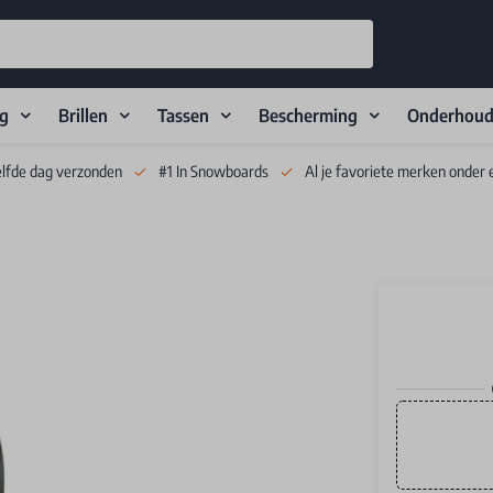
ng
Brillen
Tassen
Bescherming
Onderhou
elfde dag verzonden
#1 In Snowboards
Al je favoriete merken onder 