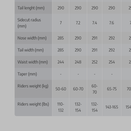
Tail lenght (mm)
290
290
290
290
2
Sidecut radius
7
7.2
7.4
7.6
(mm)
Nose width (mm)
285
290
291
292
2
Tail width (mm)
285
290
291
292
2
Waist width (mm)
244
248
252
254
2
Taper (mm)
-
-
-
-
Riders weight (kg)
60-
50-60
60-70
65-75
70
70
Riders weight (lbs)
110-
132-
132-
143-165
154
132
154
154