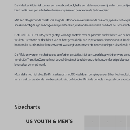
De Nidecker Rift is niet zomaar een snowboardboot; het is een statement van vrijheid en persoonlijke 
biedt de Rift een perfecte balans tussen souplesse en geavanceerde technologieën.
Met een 3D-gevormde constructie zorgt de Rift voor een nauwsluitende pasvorm, speciaal ontworpe
sneaker-achtig design en hoogwaardige materialen, waaronder een unieke naadloze neusconstructie
Het Dual Dial BOA® Fit System geeft je volledige controle over de pasvorm en flexibiliteit van de 
trekken. Hierdoor is de flexibiliteit van de boot gemakkelijk aan te passen naar jouw voorkeur. Dank
boot zonder dat de andere kant vervormt, wat zorgt voor consistente ondersteuning en uitstekende h
De Rift is ontworpen met het oog op comfort en prestaties. Met een superlichtgewicht ontwerp en ee
terrein. De Transition Zone verbindt de zool direct met de rubberen achterkant zonder enige bloot
levensduur verlengd wordt.
Maar dat is nog niet alles. De Rift is uitgerust met OC-Kush foam demping en een Silver heat-moldable
turns maakt of creatief de hele berg doorkruist, de Nidecker Rift is de perfecte metgezel voor avontu
Sizecharts
US YOUTH & MEN'S
-
-
-