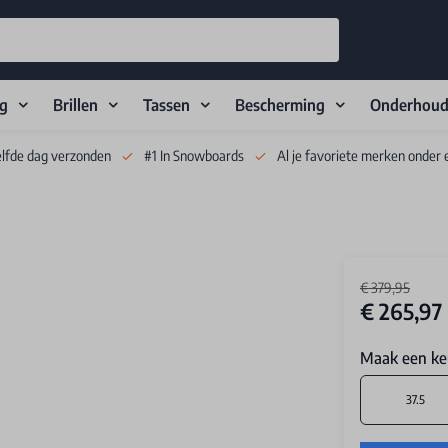
ng
Brillen
Tassen
Bescherming
Onderhou
elfde dag verzonden
#1 In Snowboards
Al je favoriete merken onder 
€ 379,95
€ 265,97
Maak een ke
37.5