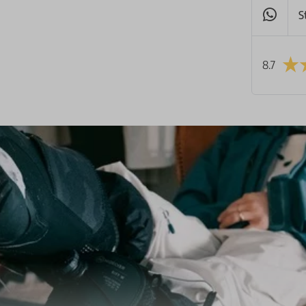
S
8.7