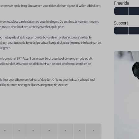
Freeride
expressie op de berg. Ontworpen voor rijders die hun eigen stijl willen uitdrukken,
n om naadloos aan te sluiten op onze bindingen. De combinatie van een modern,
Support
, maakt deze boot een echte eyecatcher op de piste.
boot, met aparte draaiknoppen om de bovenste en onderste zones strakker te
zij een gearticuleerde tweedelige schaal kun je druk uitoefenen op één kant van de
ielgreep.
n lage profiel BFT Ascent buitenzool biedt deze boot demping en grip op elk
gestelde randen, waardoor de achterkant van de boot beschermd wordt en de
 liner voor ultiem comfort vanaf dag één. Of je nu door het park scheurt, soul
urlijke ritten en onvergetelijke ervaringen op de sneeuw.
-
-
-
-
-
-
-