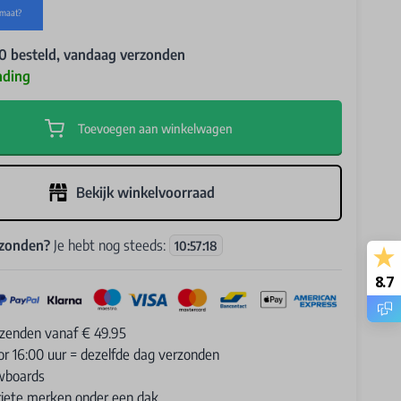
0 besteld, vandaag verzonden
nding
Toevoegen aan winkelwagen
Bekijk winkelvoorraad
rzonden?
Je hebt nog steeds:
10
:
57
:
16
8.7
rzenden vanaf € 49.95
or 16:00 uur = dezelfde dag verzonden
wboards
oriete merken onder een dak