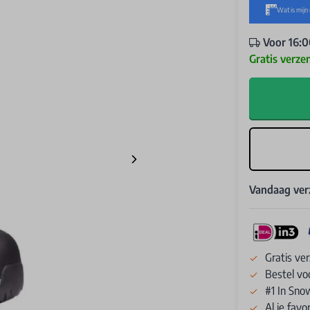
Voor 16:0
Gratis verze
Vandaag ve
Gratis ve
Bestel vo
#1 In Sno
Al je fav