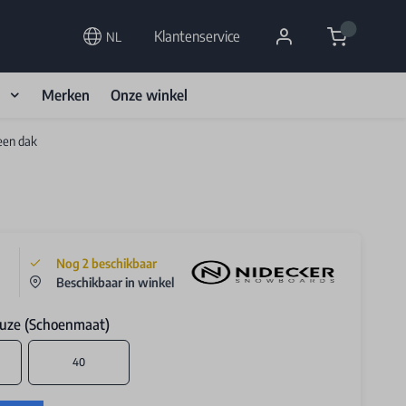
Cart
Klantenservice
NL
d
Merken
Onze winkel
een dak
Nog
2
beschikbaar
Beschikbaar in winkel
uze (Schoenmaat)
40