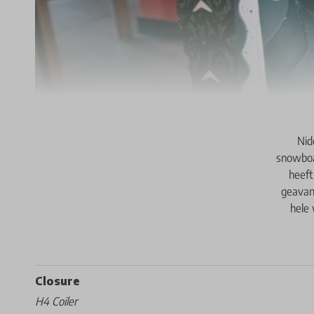
Nid
snowboa
heeft
geavan
hele 
Closure
H4 Coiler