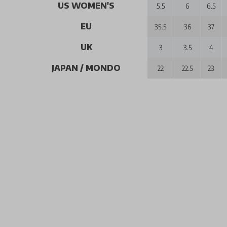
US WOMEN'S
5.5
6
6.5
EU
35.5
36
37
UK
3
3.5
4
JAPAN / MONDO
22
22.5
23