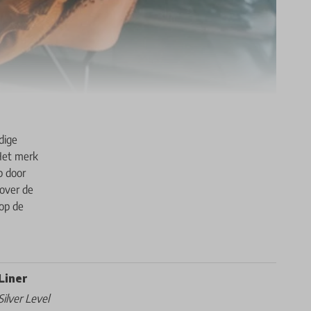
dige
Het merk
p door
over de
 op de
Liner
Silver Level