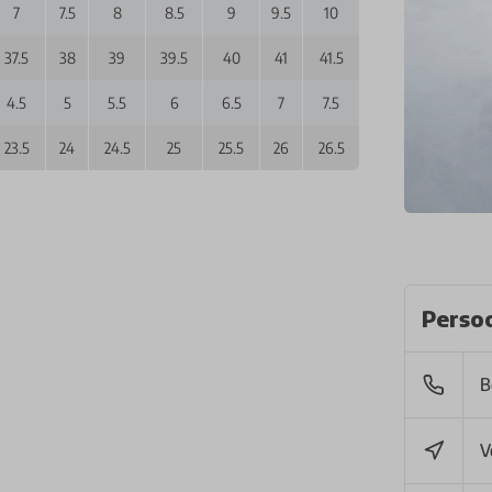
7
7.5
8
8.5
9
9.5
10
37.5
38
39
39.5
40
41
41.5
4.5
5
5.5
6
6.5
7
7.5
23.5
24
24.5
25
25.5
26
26.5
Persoo
B
V