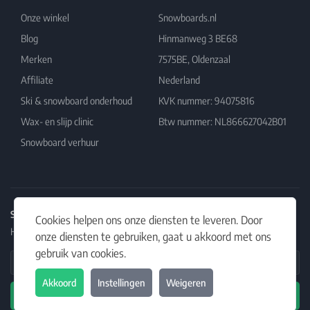
Onze winkel
Snowboards.nl
Blog
Hinmanweg 3 BE68
Merken
7575BE, Oldenzaal
Affiliate
Nederland
Ski & snowboard onderhoud
KVK nummer: 94075816
Wax- en slijp clinic
Btw nummer: NL866627042B01
Snowboard verhuur
Schrijf je in op onze nieuwsbrief
Cookies helpen ons onze diensten te leveren. Door
Het laatste nieuws, artikelen en aanbiedingen in jouw inbox.
onze diensten te gebruiken, gaat u akkoord met ons
gebruik van cookies.
Email Address
Akkoord
Instellingen
Weigeren
Abonneren