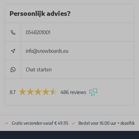
Persoonlijk advies?
0548201001
info@snowboards.eu
Chat starten
8.7
486 reviews
Gratis verzenden vanaf € 49.95
Bestel voor 16:00 uur = dezelfde 
Footer