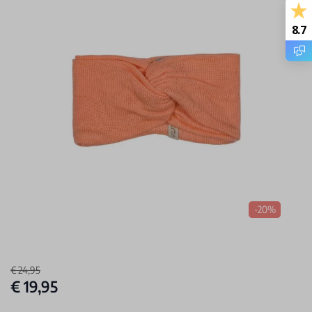
8.7
-20%
€ 24,95
€ 19,95