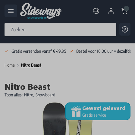
Cart
Cont
Skip to Content
Gratis verzenden vanaf € 49.95
Bestel voor 16:00 uur = dezelfde 
Home
Nitro Beast
Nitro Beast
Toon alles:
Nitro
,
Snowboard
Gewaxt geleverd
Gratis service