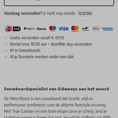
Vandaag verzonden?
Je hebt nog steeds:
12
:
36
:
59
Gratis verzenden vanaf € 49.95
Bestel voor 16:00 uur = dezelfde dag verzonden
#1 In Snowboards
Al je favoriete merken onder een dak
Snowboardspecialist van Sideways aan het woord
De Nitro Beast is een snowboard dat kracht, stijl en
performance combineert voor de ultieme freestyle‑ervaring.
Met Trüe Camber en een twin‑shape carve je scherp, land je
stabiel en spring je hoger dan ooit, terwijl de stijfheid van 8/10