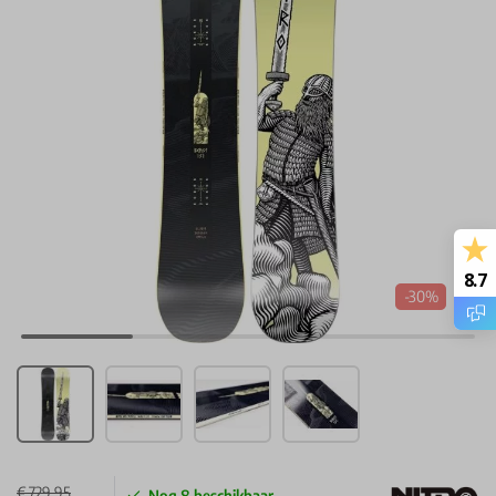
8.7
-30%
€ 729,95
Nog
8
beschikbaar