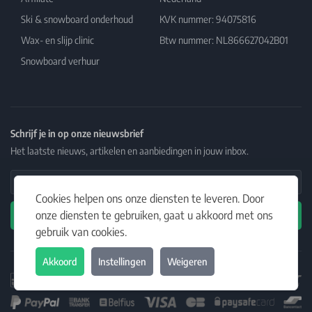
Ski & snowboard onderhoud
KVK nummer: 94075816
Wax- en slijp clinic
Btw nummer: NL866627042B01
Snowboard verhuur
Schrijf je in op onze nieuwsbrief
Het laatste nieuws, artikelen en aanbiedingen in jouw inbox.
Email Address
Cookies helpen ons onze diensten te leveren. Door
onze diensten te gebruiken, gaat u akkoord met ons
Abonneren
gebruik van cookies.
Akkoord
Instellingen
Weigeren