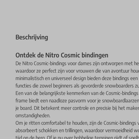
Beschrijving
Ontdek de Nitro Cosmic bindingen
De Nitro Cosmic-bindings voor dames zijn ontworpen met het
waardoor ze perfect zijn voor vrouwen die van avontuur hou
minimalistisch en universeel design bieden deze bindings ee
functies die zowel beginners als gevorderde snowboarders z
Een van de belangrijkste kenmerken van de Cosmic-bindings
frame biedt een naadloze pasvorm voor je snowboardlaarzen, 
je board. Dit betekent meer controle en precisie bij het ma
omstandigheden.
Om je ritten comfortabel te houden, zijn de Cosmic-binding
absorbeert schokken en trillingen, waardoor vermoeidheid wo
tijd op de berg. Of je nu over hobbelige terreinen rijdt of sne