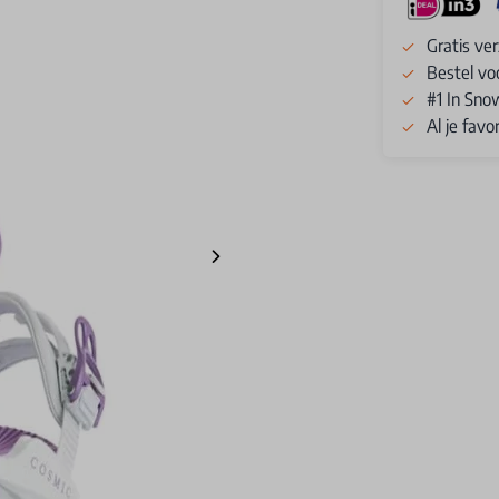
Gratis ve
Bestel vo
#1 In Sno
Al je fav