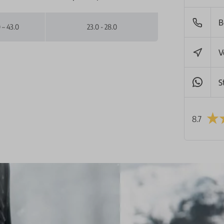
B
 – 43.0
23.0 - 28.0
V
S
8.7