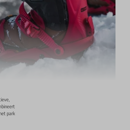
ieve,
mbineert
 het park