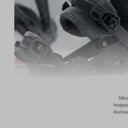
Nitr
hoogwaa
duurzaam