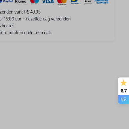
rzenden vanaf € 49.95
or 16:00 uur = dezelfde dag verzonden
wboards
oriete merken onder een dak
8.7