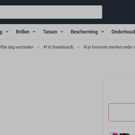
ng
Brillen
Tassen
Bescherming
Onderhou
elfde dag verzonden
#1 In Snowboards
Al je favoriete merken onder 