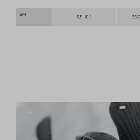
S/M
5.5 -10.5
36.0