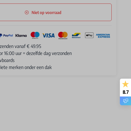
Niet op voorraad
rzenden vanaf € 49.95
or 16:00 uur = dezelfde dag verzonden
wboards
oriete merken onder een dak
8.7