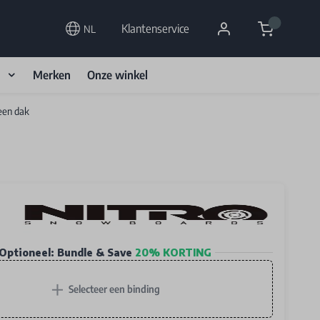
Cart
Klantenservice
NL
d
Merken
Onze winkel
een dak
Optioneel: Bundle & Save
20% KORTING
+
Selecteer een binding