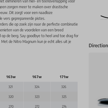
et elimineren van hiel- en teenoverlapping voor
 geen zorgen meer te maken over drastische
eeuw. Dit zorgt voor een naadloze
e vers geprepareerde pistes.
ers die op zoek zijn naar de perfecte combinatie
genieten van de voordelen van een breed
 op de berg. Say goodbye to heel and toe drag for
 Met de Nitro Magnum kun je echt alles uit je
Directio
163w
167w
171w
321
324
326
320
323
325
270
272
274