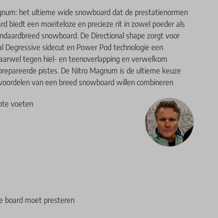
gnum: het ultieme wide snowboard dat de prestatienormen
rd biedt een moeiteloze en precieze rit in zowel poeder als
ndaardbreed snowboard. De Directional shape zorgt voor
ual Degressive sidecut en Power Pod technologie een
aarwel tegen hiel- en teenoverlapping en verwelkom
prepareerde pistes. De Nitro Magnum is de ultieme keuze
 voordelen van een breed snowboard willen combineren
ote voeten
de board moet presteren