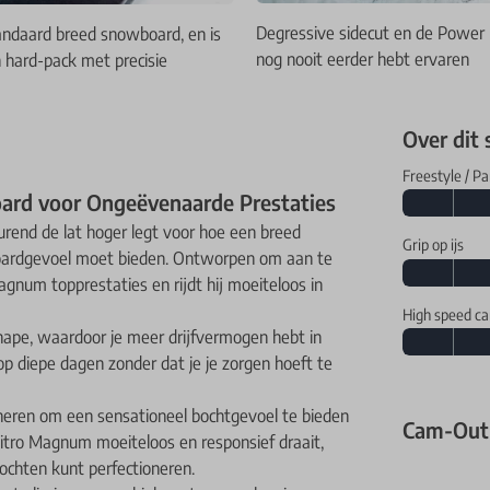
Degressive sidecut en de Power 
ndaard breed snowboard, en is
nog nooit eerder hebt ervaren
n hard-pack met precisie
Over dit
Freestyle / Pa
rd voor Ongeëvenaarde Prestaties
rend de lat hoger legt voor hoe een breed
Grip op ijs
oardgevoel moet bieden. Ontworpen om aan te
gnum topprestaties en rijdt hij moeiteloos in
High speed ca
shape, waardoor je meer drijfvermogen hebt in
 diepe dagen zonder dat je je zorgen hoeft te
neren om een sensationeel bochtgevoel te bieden
Cam-Out
Nitro Magnum moeiteloos en responsief draait,
chten kunt perfectioneren.