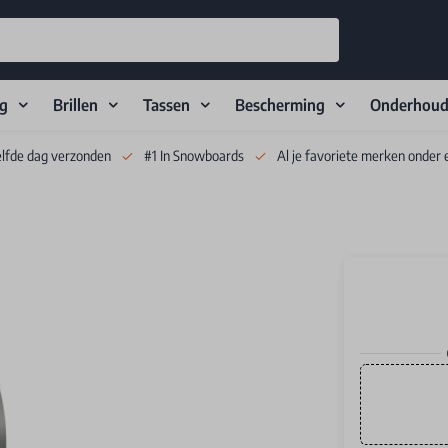
ng
Brillen
Tassen
Bescherming
Onderhou
elfde dag verzonden
#1 In Snowboards
Al je favoriete merken onder 