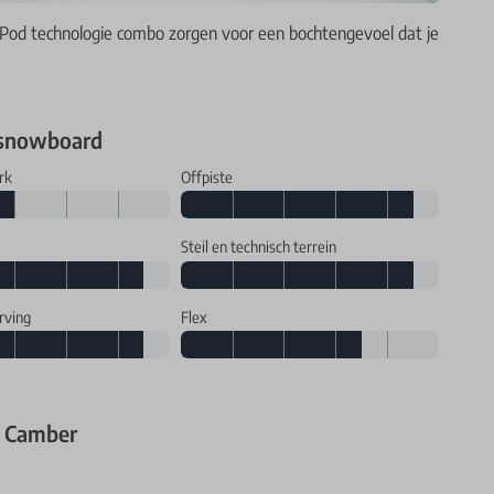
Pod technologie combo zorgen voor een bochtengevoel dat je
 snowboard
rk
Offpiste
Steil en technisch terrein
rving
Flex
 Camber