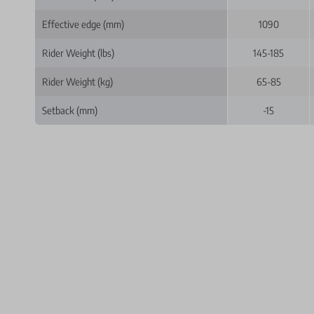
Effective edge (mm)
1090
Rider Weight (lbs)
145-185
Rider Weight (kg)
65-85
Setback (mm)
-15