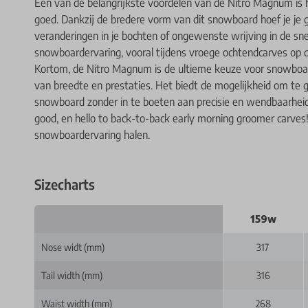
Een van de belangrijkste voordelen van de Nitro Magnum is h
goed. Dankzij de bredere vorm van dit snowboard hoef je je
veranderingen in je bochten of ongewenste wrijving in de sn
snowboardervaring, vooral tijdens vroege ochtendcarves op d
Kortom, de Nitro Magnum is de ultieme keuze voor snowboard
van breedte en prestaties. Het biedt de mogelijkheid om te 
snowboard zonder in te boeten aan precisie en wendbaarheid
good, en hello to back-to-back early morning groomer carves!
snowboardervaring halen.
Sizecharts
159w
Nose widt (mm)
317
Tail width (mm)
316
Waist width (mm)
268