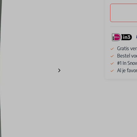
Gratis ve
Bestel vo
#1 In Sno
Al je fav