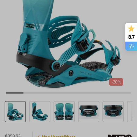
8.7
-20%
€ 399,95
Nog
1
beschikbaar