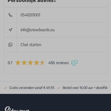
0548201001
info@snowboards.eu
Chat starten
8.7
486 reviews
Gratis verzenden vanaf € 49.95
Bestel voor 16:00 uur = dezelfde 
Footer