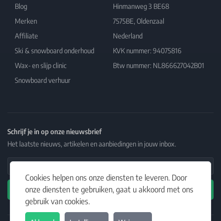
Blog
Hinmanweg 3 BE68
Merken
7575BE, Oldenzaal
Affiliate
Nederland
Ski & snowboard onderhoud
KVK nummer: 94075816
Wax- en slijp clinic
Btw nummer: NL866627042B01
Snowboard verhuur
Schrijf je in op onze nieuwsbrief
Het laatste nieuws, artikelen en aanbiedingen in jouw inbox.
Email Address
Cookies helpen ons onze diensten te leveren. Door
onze diensten te gebruiken, gaat u akkoord met ons
Abonneren
gebruik van cookies.