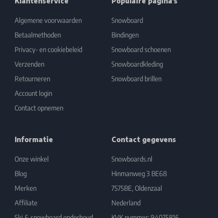
Klantenservice
Populaire pagina's
Algemene voorwaarden
Snowboard
Betaalmethoden
Bindingen
Privacy- en cookiebeleid
Snowboard schoenen
Verzenden
Snowboardkleding
Retourneren
Snowboard brillen
Account login
Contact opnemen
Informatie
Contact gegevens
Onze winkel
Snowboards.nl
Blog
Hinmanweg 3 BE68
Merken
7575BE, Oldenzaal
Affiliate
Nederland
Ski & snowboard onderhoud
KVK nummer: 94075816