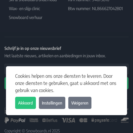
Wax- en slijp clinic
Btw nummer: NL866627042B01
Snowboard verhuur
Schrijf je in op onze nieuwsbrief
Het laatste nieuws, artikelen en aanbiedingen in jouw inbox.
Email Address
Cookies helpen ons onze diensten te leveren. Door
onze diensten te gebruiken, gaat u akkoord met ons
Abonneren
gebruik van cookies.
Akkoord
Instellingen
Weigeren
Copyright © Snowboards.nl 2025