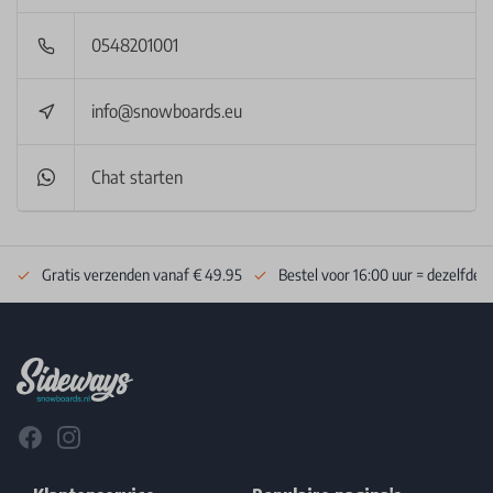
0548201001
info@snowboards.eu
Chat starten
Gratis verzenden vanaf € 49.95
Bestel voor 16:00 uur = dezelfde 
Footer
Facebook
Instagram