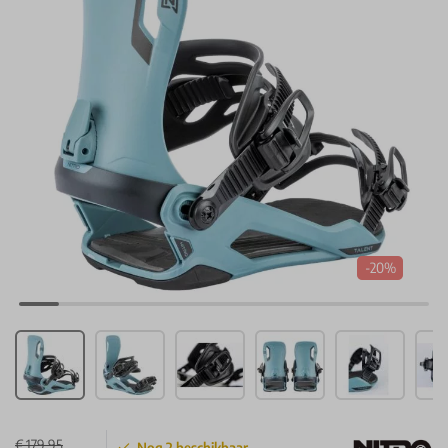
-20%
€ 179,95
Nog
2
beschikbaar