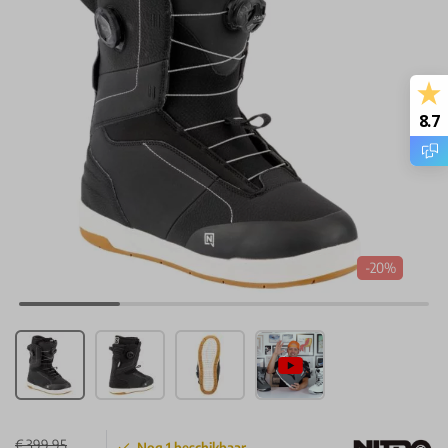
8.7
-20%
€ 399,95
Nog
1
beschikbaar