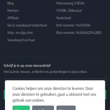
Blog
Hinmanweg 3 BE68
Merken
7575BE, Oldenzaal
Affiliate
Nederland
Ski & snowboard onderhoud
KVK nummer: 94075816
Wax- en slijp clinic
Btw nummer: NL866627042B01
Snowboard verhuur
Schrijf je in op onze nieuwsbrief
Het laatste nieuws, artikelen en aanbiedingen in jouw inbox.
Email Address
Cookies helpen ons onze diensten te leveren. Door
onze diensten te gebruiken, gaat u akkoord met ons
Abonneren
gebruik van cookies.