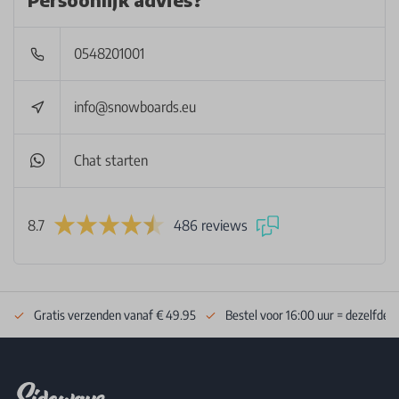
0548201001
info@snowboards.eu
Chat starten
8.7
486 reviews
Gratis verzenden vanaf € 49.95
Bestel voor 16:00 uur = dezelfde 
Footer